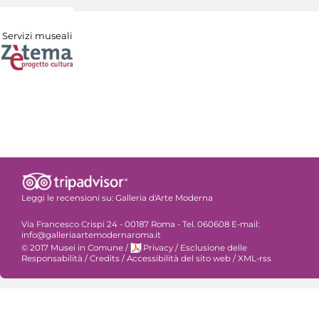
Servizi museali
Leggi le recensioni su:
Galleria d'Arte Moderna
Via Francesco Crispi 24 - 00187 Roma - Tel. 060608 E-mail:
info@galleriaartemodernaroma.it
© 2017 Musei in Comune
/
Privacy
/
Esclusione delle
Responsabilità
/
Credits
/
Accessibilità del sito web
/
XML-rss