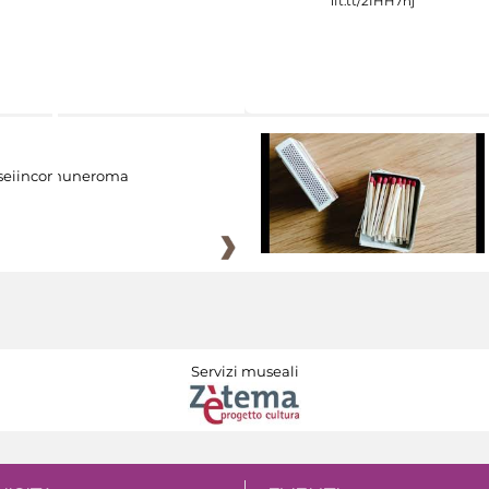
eiincomuneroma
Servizi museali