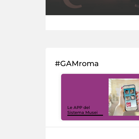
#GAMroma
Le APP del
Sistema Musei