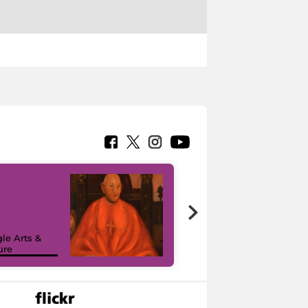
7 nuovi in-
painting tour
sulla piattaforma
le Arts &
Google Arts &
ure
Culture