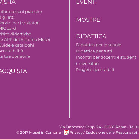
VISITA
EVENTI
Informazioni pratiche
iglietti
MOSTRE
ervizi per i visitatori
MIC card
isite didattiche
DIDATTICA
Le APP del Sistema Musei
Didattica per le scuole
Guide e cataloghi
ccessibilità
Didattica per tutti
La tua opinione
Incontri per docenti e studenti
universitari
Progetti accessibili
ACQUISTA
Via Francesco Crispi 24 - 00187 Roma - Tel.
© 2017 Musei in Comune
/
Privacy
/
Esclusione delle Responsabili