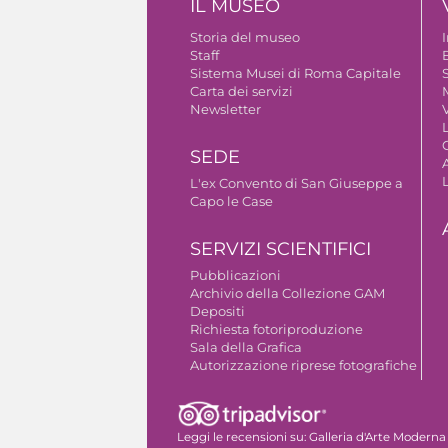
IL MUSEO
Storia del museo
Staff
B
Sistema Musei di Roma Capitale
S
Carta dei servizi
Newsletter
V
SEDE
A
L'ex Convento di San Giuseppe a
Capo le Case
SERVIZI SCIENTIFICI
Pubblicazioni
Archivio della Collezione GAM
Depositi
Richiesta fotoriproduzione
Sala della Grafica
Autorizzazione riprese fotografiche
Leggi le recensioni su:
Galleria d'Arte Moderna