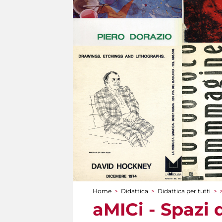
Home
>
Didattica
>
Didattica per tutti
>
Tu sei qui
aMICi - Spazi 