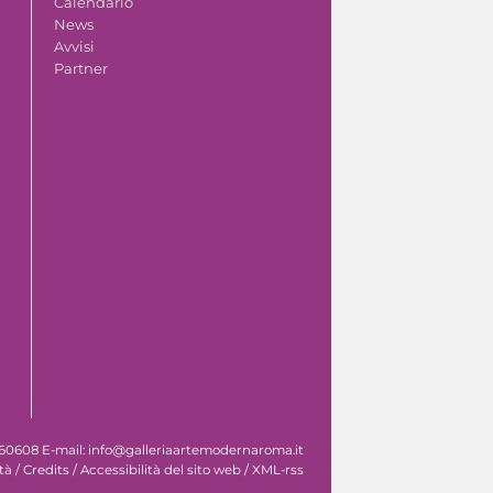
Calendario
News
Avvisi
Partner
 060608 E-mail: info@galleriaartemodernaroma.it
tà
/
Credits
/
Accessibilità del sito web
/
XML-rss