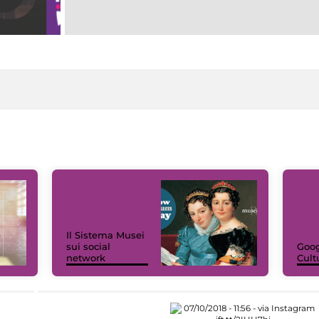
Il Sistema Musei
sui social
Goog
network
Cult