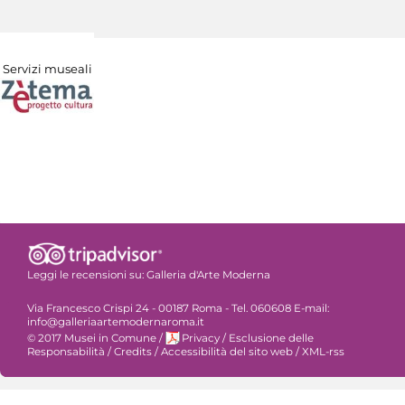
Servizi museali
Leggi le recensioni su:
Galleria d'Arte Moderna
Via Francesco Crispi 24 - 00187 Roma - Tel. 060608 E-mail:
info@galleriaartemodernaroma.it
© 2017 Musei in Comune
/
Privacy
/
Esclusione delle
Responsabilità
/
Credits
/
Accessibilità del sito web
/
XML-rss