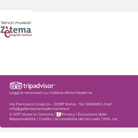
Servizi museali
Leggi le recensioni su:
Galleria d'Arte Moderna
Via Francesco Crispi 24 - 00187 Roma - Tel. 060608 E-mail:
info@galleriaartemodernaroma.it
© 2017 Musei in Comune
/
Privacy
/
Esclusione delle
Responsabilità
/
Credits
/
Accessibilità del sito web
/
XML-rss