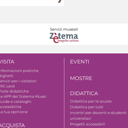
Servizi museali
VISITA
EVENTI
Informazioni pratiche
iglietti
MOSTRE
ervizi per i visitatori
MIC card
isite didattiche
DIDATTICA
Le APP del Sistema Musei
Didattica per le scuole
Guide e cataloghi
ccessibilità
Didattica per tutti
La tua opinione
Incontri per docenti e studenti
universitari
Progetti accessibili
ACQUISTA