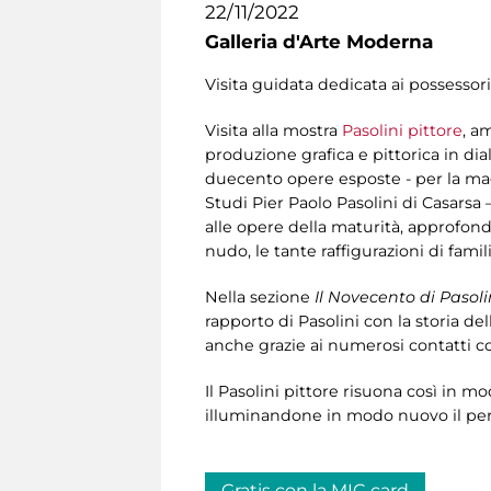
22/11/2022
Galleria d'Arte Moderna
Visita guidata dedicata ai possessori
Visita alla mostra
Pasolini pittore
, a
produzione grafica e pittorica in dia
duecento opere esposte - per la mag
Studi Pier Paolo Pasolini di Casarsa –
alle opere della maturità, approfondend
nudo, le tante raffigurazioni di fami
Nella sezione
Il Novecento di Pasoli
rapporto di Pasolini con la storia dell
anche grazie ai numerosi contatti co
Il Pasolini pittore risuona così in m
illuminandone in modo nuovo il perc
Gratis con la MIC card