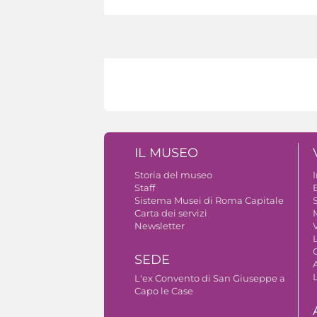
IL MUSEO
Storia del museo
Staff
B
Sistema Musei di Roma Capitale
S
Carta dei servizi
Newsletter
V
SEDE
A
L'ex Convento di San Giuseppe a
Capo le Case