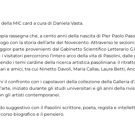
 della MIC card a cura di Daniela Vasta.
mpia rassegna che, a cento anni della nascita di Pier Paolo Pasol
logo con la storia dell’arte del Novecento. Attraverso le sezion
gior parte provenienti dal Gabinetto Scientifico Letterario G.
 i visitatori percorrono l’intero arco della vita di Pasolini, dall
o i temi cardine della ricerca artistica pasoliniana: il ritratto e
liari e amici, tra cui Ninetto Davoli, Maria Callas, Laura Betti,
ni
il confronto con i capolavori della collezione della Galleria d
’arte, iniziato durante gli studi universitari e gli anni della rivis
n gli artisti contemporanei.
odo suggestivo con il Pasolini scrittore, poeta, regista e intel
orso biografico e il pensiero.