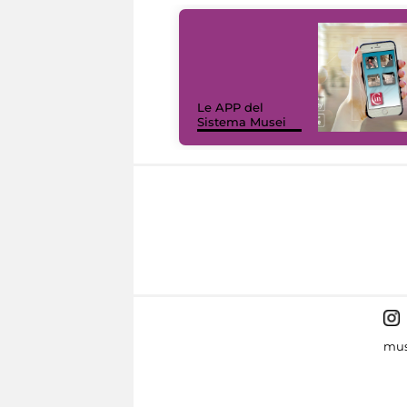
Le APP del
Sistema Musei
mus