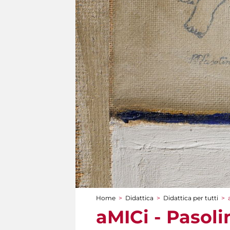
Home
>
Didattica
>
Didattica per tutti
>
Tu sei qui
aMICi - Pasolin