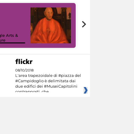
7 nuovi in-
painting tour
sulla piattaforma
le Arts &
Google Arts &
ure
Culture
08/10/2018
L'area trapezoidale di #piazza del
#Campidoglio è delimitata dai
due edifici dei #MuseiCapitolini
contrapposti, che