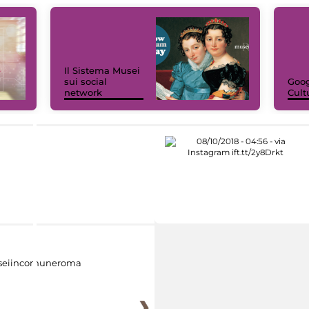
Il Sistema Musei
sui social
Goog
network
Cult
eiincomuneroma