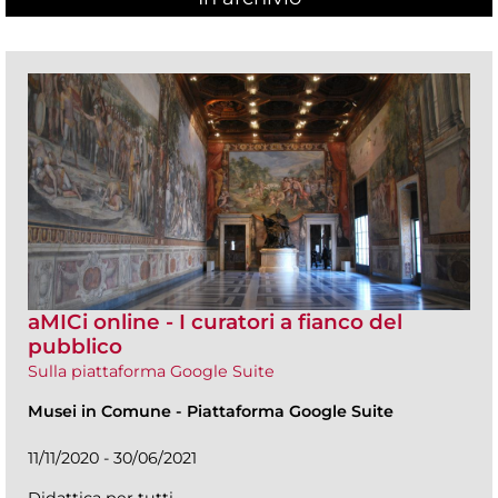
aMICi online - I curatori a fianco del
pubblico
Sulla piattaforma Google Suite
Musei in Comune
-
Piattaforma Google Suite
11/11/2020 - 30/06/2021
Didattica per tutti