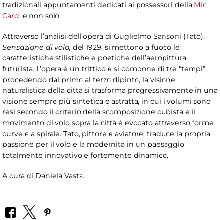
tradizionali appuntamenti dedicati ai possessori della
Mic
Card
, e non solo.
Attraverso l’analisi dell’opera di Guglielmo Sansoni (Tato),
Sensazione di volo,
del 1929, si mettono a fuoco le
caratteristiche stilistiche e poetiche dell’aeropittura
futurista. L’opera è un trittico e si compone di tre “tempi”:
procedendo dal primo al terzo dipinto, la visione
naturalistica della città si trasforma progressivamente in una
visione sempre più sintetica e astratta, in cui i volumi sono
resi secondo il criterio della scomposizione cubista e il
movimento di volo sopra la città è evocato attraverso forme
curve e a spirale. Tato, pittore e aviatore, traduce la propria
passione per il volo e la modernità in un paesaggio
totalmente innovativo e fortemente dinamico.
A cura di Daniela Vasta.