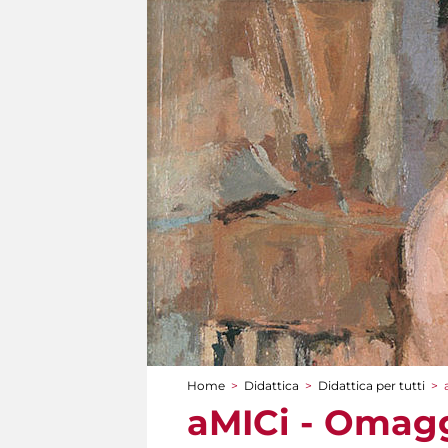
Home
>
Didattica
>
Didattica per tutti
>
Tu sei qui
aMICi - Omagg