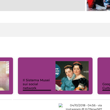
Il Sistema Musei
sui social
Goog
network
Cult