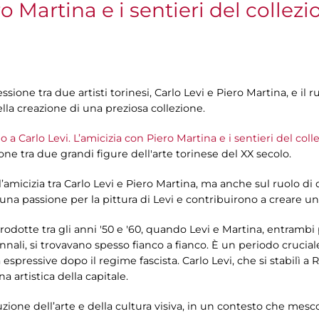
o Martina e i sentieri del collez
ione tra due artisti torinesi, Carlo Levi e Piero Martina, e il ru
lla creazione di una preziosa collezione.
a Carlo Levi. L’amicizia con Piero Martina e i sentieri del col
one tra due grandi figure dell'arte torinese del XX secolo.
ll’amicizia tra Carlo Levi e Piero Martina, ma anche sul ruolo d
una passione per la pittura di Levi e contribuirono a creare un
rodotte tra gli anni '50 e '60, quando Levi e Martina, entramb
nali, si trovavano spesso fianco a fianco. È un periodo crucial
espressive dopo il regime fascista. Carlo Levi, che si stabilì a 
a artistica della capitale.
zione dell’arte e della cultura visiva, in un contesto che mescol