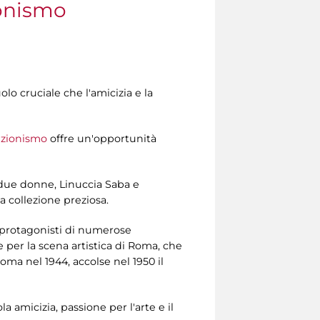
ionismo
olo cruciale che l'amicizia e la
lezionismo
offre un'opportunità
i due donne, Linuccia Saba e
a collezione preziosa.
i protagonisti di numerose
e per la scena artistica di Roma, che
Roma nel 1944, accolse nel 1950 il
a amicizia, passione per l'arte e il