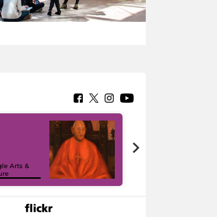
7 nuovi in-
painting tour
sulla piattaforma
le Arts &
Google Arts &
ure
Culture