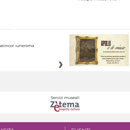
eiincomuneroma
Servizi museali