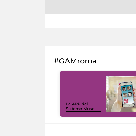
#GAMroma
Le APP del
Sistema Musei