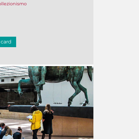
collezionismo
 card