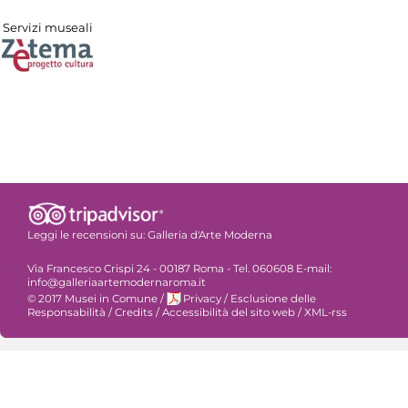
Servizi museali
Leggi le recensioni su:
Galleria d'Arte Moderna
Via Francesco Crispi 24 - 00187 Roma - Tel. 060608 E-mail:
info@galleriaartemodernaroma.it
© 2017 Musei in Comune
/
Privacy
/
Esclusione delle
Responsabilità
/
Credits
/
Accessibilità del sito web
/
XML-rss