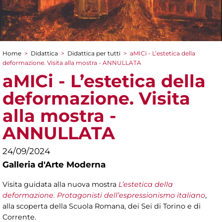
Home
>
Didattica
>
Didattica per tutti
>
aMICi - L’estetica della
Tu sei qui
deformazione. Visita alla mostra - ANNULLATA
aMICi - L’estetica della
deformazione. Visita
alla mostra -
ANNULLATA
24/09/2024
Galleria d'Arte Moderna
Visita guidata alla nuova mostra
L’estetica della
deformazione. Protagonisti dell’espressionismo italiano
,
alla scoperta della Scuola Romana, dei Sei di Torino e di
Corrente.