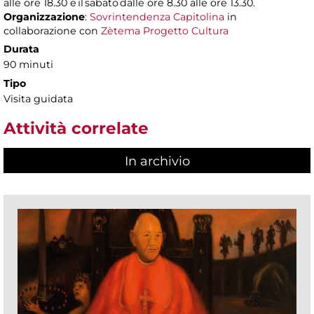
alle ore 18.30 e il sabato dalle ore 8.30 alle ore 13.30.
Organizzazione
:
Sovrintendenza Capitolina
in
collaborazione con
Zètema Progetto Cultura
Durata
90 minuti
Tipo
Visita guidata
Attività correlate
In archivio