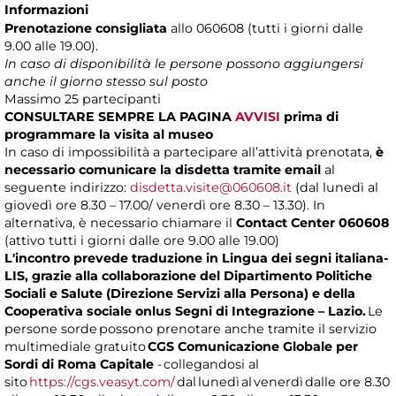
Informazioni
Prenotazione consigliata
allo 060608 (tutti i giorni dalle
9.00 alle 19.00).
In caso di disponibilità le persone possono aggiungersi
anche il giorno stesso sul posto
Massimo
25 partecipanti
CONSULTARE SEMPRE LA PAGINA
AVVISI
prima di
programmare la visita al museo
In caso di impossibilità a partecipare all’attività prenotata,
è
necessario comunicare la disdetta tramite email
al
seguente indirizzo:
disdetta.visite@060608.it
(dal lunedì al
giovedì ore 8.30 – 17.00/ venerdì ore 8.30 – 13.30). In
alternativa, è necessario chiamare il
Contact Center 060608
(attivo tutti i giorni dalle ore 9.00 alle 19.00)
L'incontro prevede traduzione in Lingua dei segni italiana-
LIS, grazie alla collaborazione del Dipartimento Politiche
Sociali e Salute (Direzione Servizi alla Persona) e della
Cooperativa sociale onlus Segni di Integrazione – Lazio.
Le
persone sorde possono prenotare anche tramite il servizio
multimediale gratuito
CGS Comunicazione Globale per
Sordi di Roma Capitale
- collegandosi al
sito
https://cgs.veasyt.com/
dal lunedì al venerdì dalle ore 8.30