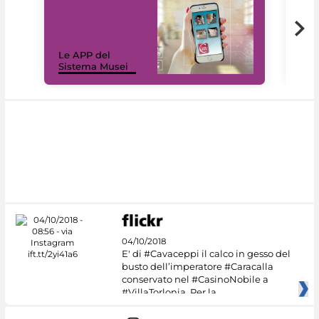
Il 
Le APP del
Mus
Sistema Musei
net
04/10/2018
E' di #Cavaceppi il calco in gesso del
busto dell’imperatore #Caracalla
conservato nel #CasinoNobile a
#VillaTorlonia. Per la