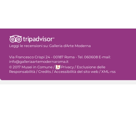
Leggi le recensioni su:
Galleria d'Arte Moderna
Via Francesco Crispi 24 - 00187 Roma - Tel. 060608 E-mail:
info@galleriaartemodernaroma.it
© 2017 Musei in Comune
/
Privacy
/
Esclusione delle
Responsabilità
/
Credits
/
Accessibilità del sito web
/
XML-rss