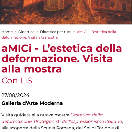
Home
>
Didattica
>
Didattica per tutti
>
aMICi - L’estetica della
Tu sei qui
deformazione. Visita alla mostra
aMICi - L’estetica della
deformazione. Visita
alla mostra
Con LIS
27/08/2024
Galleria d'Arte Moderna
Visita guidata alla nuova mostra
L’estetica della
deformazione. Protagonisti dell’espressionismo italiano
,
alla scoperta della Scuola Romana, dei Sei di Torino e di