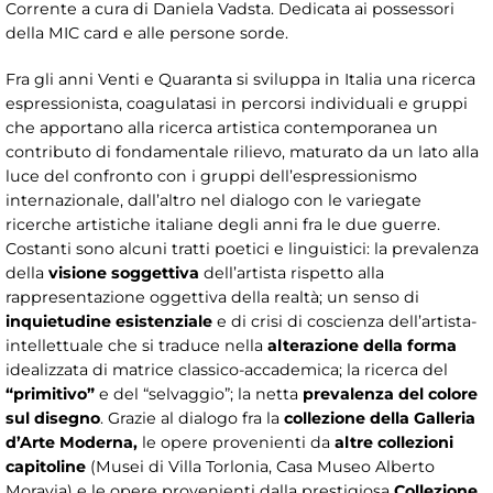
Corrente a cura di Daniela Vadsta. Dedicata ai possessori
della MIC card e alle persone sorde.
Fra gli anni Venti e Quaranta si sviluppa in Italia una ricerca
espressionista, coagulatasi in percorsi individuali e gruppi
che apportano alla ricerca artistica contemporanea un
contributo di fondamentale rilievo, maturato da un lato alla
luce del confronto con i gruppi dell’espressionismo
internazionale, dall’altro nel dialogo con le variegate
ricerche artistiche italiane degli anni fra le due guerre.
Costanti sono alcuni tratti poetici e linguistici: la prevalenza
della
visione soggettiva
dell’artista rispetto alla
rappresentazione oggettiva della realtà; un senso di
inquietudine esistenziale
e di crisi di coscienza dell’artista-
intellettuale che si traduce nella
alterazione della forma
idealizzata di matrice classico-accademica; la ricerca del
“primitivo”
e del “selvaggio”; la netta
prevalenza del colore
sul disegno
. Grazie al dialogo fra la
collezione della Galleria
d’Arte Moderna,
le opere provenienti da
altre collezioni
capitoline
(Musei di Villa Torlonia, Casa Museo Alberto
Moravia) e le opere provenienti dalla prestigiosa
Collezione