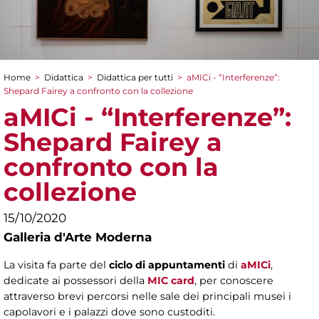
Home
>
Didattica
>
Didattica per tutti
>
aMICi - “Interferenze”:
Tu sei qui
Shepard Fairey a confronto con la collezione
aMICi - “Interferenze”:
Shepard Fairey a
confronto con la
collezione
15/10/2020
Galleria d'Arte Moderna
La visita fa parte del
ciclo di appuntamenti
di
aMICi
,
dedicate ai possessori della
MIC card
, per conoscere
attraverso brevi percorsi nelle sale dei principali musei i
capolavori e i palazzi dove sono custoditi.