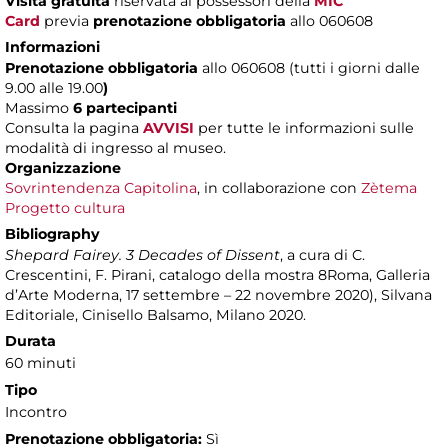
Visita gratuita
riservata ai possessori della
MIC
Card
previa
prenotazione obbligatoria
allo 060608
Informazioni
Prenotazione obbligatoria
allo 060608 (tutti i giorni dalle
9.00 alle 19.00
)
Massimo
6 partecipanti
Consulta la pagina
AVVISI
per tutte le informazioni sulle
modalità di ingresso al museo.
Organizzazione
Sovrintendenza Capitolina
, in collaborazione con
Zètema
Progetto cultura
Bibliography
Shepard Fairey. 3 Decades of Dissent
, a cura di C.
Crescentini, F. Pirani, catalogo della mostra 8Roma, Galleria
d’Arte Moderna, 17 settembre – 22 novembre 2020), Silvana
Editoriale, Cinisello Balsamo, Milano 2020.
Durata
60 minuti
Tipo
Incontro
Prenotazione obbligatoria:
Sì