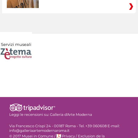
Servizi museali
Leggi le recensioni su:
Galleria d'Arte Moderna
Via Francesco Crispi 24 - 00187 Roma - Tel. +39 060608 E-mail:
info@galleriaartemodernaroma.it
© 2017 Musei in Comune
/
Privacy
/
Exclusion de la