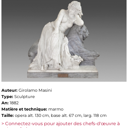
Auteur:
Girolamo Masini
Type:
Sculpture
An:
1882
Matière et technique:
marmo
Taille:
opera alt. 130 cm, base alt. 67 cm, larg. 118 cm
> Connectez-vous pour ajouter des chefs-d'œuvre à