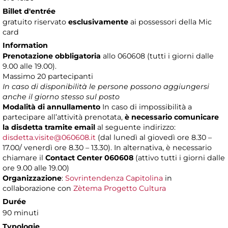
Billet d'entrée
gratuito riservato
esclusivamente
ai possessori della Mic
card
Information
Prenotazione obbligatoria
allo 060608 (tutti i giorni dalle
9.00 alle 19.00).
Massimo
20 partecipanti
In caso di disponibilità le persone possono aggiungersi
anche il giorno stesso sul posto
Modalità di annullamento
In caso di impossibilità a
partecipare all’attività prenotata,
è necessario comunicare
la disdetta tramite email
al seguente indirizzo:
disdetta.visite@060608.it
(dal lunedì al giovedì ore 8.30 –
17.00/ venerdì ore 8.30 – 13.30). In alternativa, è necessario
chiamare il
Contact Center 060608
(attivo tutti i giorni dalle
ore 9.00 alle 19.00)
Organizzazione
:
Sovrintendenza Capitolina
in
collaborazione con
Zètema Progetto Cultura
Durée
90 minuti
Typologie