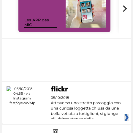
Les APP des
Les
MiC
rés
05/10/2018
Attraverso uno stretto passaggio con
una curiosa loggetta chiusa da una
bella vetrata a tortiglioni, si giunge
all'ultima stanza della