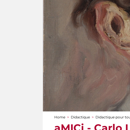
Home
>
Didactique
>
Didactique pour to
You are here
aMICi - Carlo 