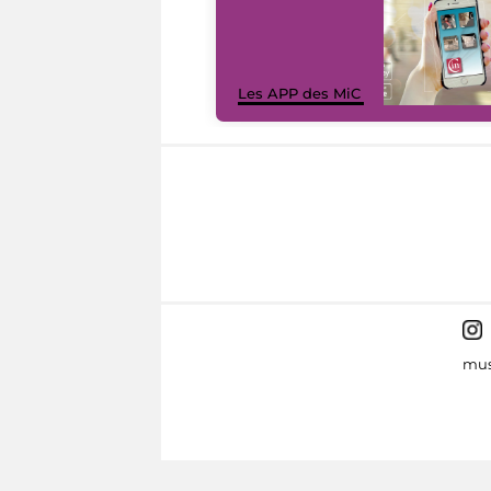
Les APP des MiC
mus