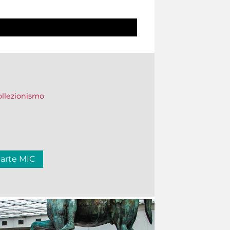
collezionismo
carte MIC