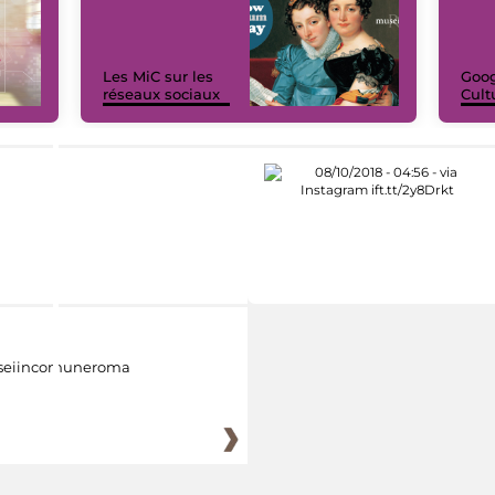
Les MiC sur les
Goog
réseaux sociaux
Cult
eiincomuneroma