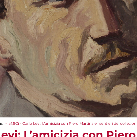
us
>
aMICi - Carlo Levi: L’amicizia con Piero Martina e i sentieri del collezio
Levi: L’amicizia con Piero