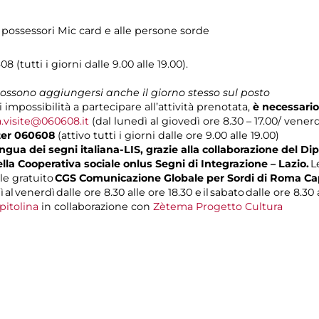
 possessori Mic card e alle persone sorde
08 (tutti i giorni dalle 9.00 alle 19.00).
 possono aggiungersi anche il giorno stesso sul posto
i impossibilità a partecipare all’attività prenotata,
è necessario
a.visite@060608.it
(dal lunedì al giovedì ore 8.30 – 17.00/ venerdì
ter 060608
(attivo tutti i giorni dalle ore 9.00 alle 19.00)
gua dei segni italiana-LIS, grazie alla collaborazione del Dip
ella Cooperativa sociale onlus Segni di Integrazione – Lazio.
L
le gratuito
CGS Comunicazione Globale per Sordi di Roma Ca
 al venerdì dalle ore 8.30 alle ore 18.30 e il sabato dalle ore 8.30 a
pitolina
in collaborazione con
Zètema Progetto Cultura