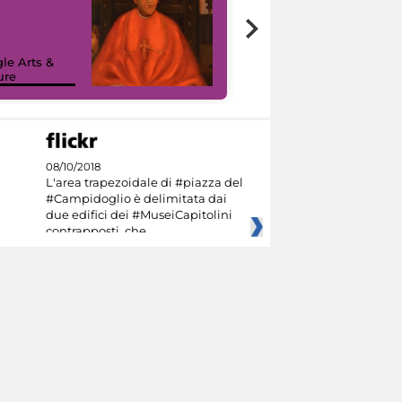
7 nuovi in-
painting tour
sulla piattaforma
le Arts &
Google Arts &
ure
Culture
08/10/2018
L'area trapezoidale di #piazza del
#Campidoglio è delimitata dai
due edifici dei #MuseiCapitolini
contrapposti, che