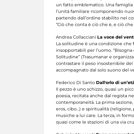
un fatto emblematico. Una famiglia 
l’unità familiare ricomponendo nuovi
partendo dall’ordine stabilito nel 
“Ciò che conta è ciò che è, e ciò che
Andrea Collacciani
La voce del ven
La solitudine è una condizione che 
insopportabili per l’uomo. “Bisogna e
Solitudine” (Trasumanar e organizzar
contrastare il peso insostenibile del
accompagnato dal solo suono del v
Federico Di Santo
Dall'orlo di un’et
Il pezzo è uno schizzo, quasi un picco
poesia, recitata anche dal regista ne
contemporaneità. La prima sezione, La
eros, cibo…) e spiritualità (religion
musiche a lui care. La terza, in form
quasi come le stazioni di una via cru