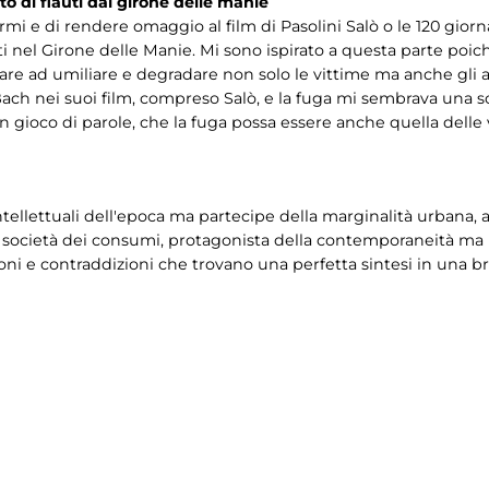
o di flauti dal girone delle manie
rmi e di rendere omaggio al film di Pasolini Salò o le 120 gior
i nel Girone delle Manie. Mi sono ispirato a questa parte poic
are ad umiliare e degradare non solo le vittime ma anche gli a
 Bach nei suoi film, compreso Salò, e la fuga mi sembrava una
n gioco di parole, che la fuga possa essere anche quella delle
ti intellettuali dell'epoca ma partecipe della marginalità urbana
lla società dei consumi, protagonista della contemporaneità ma
ioni e contraddizioni che trovano una perfetta sintesi in una br