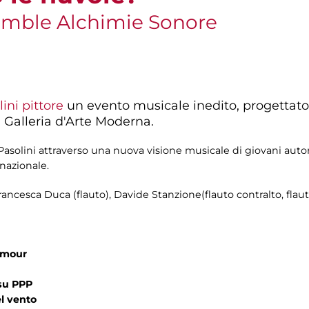
emble Alchimie Sonore
ini pittore
un evento musicale inedito, progettat
Galleria d'Arte Moderna.
solini attraverso una nuova visione musicale di giovani autor
nazionale.
rancesca Duca (flauto), Davide Stanzione(flauto contralto, flaut
amour
su PPP
l vento