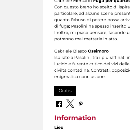
Gabriele Mercanti
Fuga per quartett
Con questo brano ho scelto di ispira
particolare, ad alcune scene present
quanto l'abuso di potere possa arriv
di fuga; Pasolini ha spesso inserito
Inoltre, mi piace pensare, facendo u
potranno mai metterla in atto.
Gabriele Blasco
Ossimoro
Ispirato a Pasolini, tra i più raffina
lucido e furente critico dei vizi de
civiltà contadina. Contrasti, opposiz
enigmatica conclusione.
Gratis
Information
Lieu