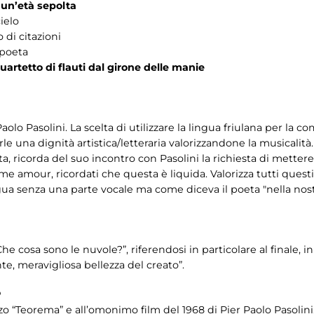
i un’età sepolta
cielo
tazioni
eta
artetto di flauti dal girone delle manie
 Paolo Pasolini. La scelta di utilizzare la lingua friulana per la
arle una dignità artistica/letteraria valorizzandone la musicalit
ta, ricorda del suo incontro con Pasolini la richiesta di metter
e amour, ricordati che questa è liquida. Valorizza tutti questi
ingua senza una parte vocale ma come diceva il poeta "nella nostr
Che cosa sono le nuvole?”, riferendosi in particolare al finale, 
e, meravigliosa bellezza del creato”.
P
o “Teorema” e all’omonimo film del 1968 di Pier Paolo Pasolini