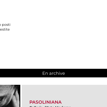
o posti
estite
En archive
PASOLINIANA