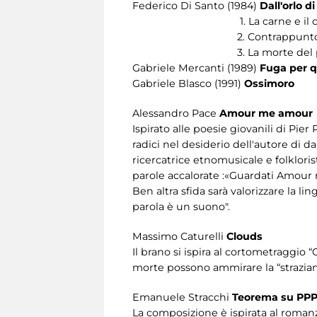
Federico Di Santo (1984)
Dall'orlo d
1. La carne e il 
2. Contrappunto di ci
3. La morte del po
Gabriele Mercanti (1989)
Fuga per qu
Gabriele Blasco (1991)
Ossimoro
Alessandro Pace
Amour me amour
Ispirato alle poesie giovanili di Pier
radici nel desiderio dell'autore di d
ricercatrice etnomusicale e folkloris
parole accalorate :«Guardati Amour m
Ben altra sfida sarà valorizzare la l
parola è un suono".
Massimo Caturelli
Clouds
Il brano si ispira al cortometraggio “
morte possono ammirare la “straziant
Emanuele Stracchi
Teorema su PP
La composizione è ispirata al romanz