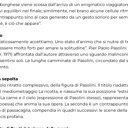
borghese viene scossa dall’arrivo di un enigmatico viaggiatore
 equilibri nel finale; similmente, nel brano alcune cellule ri
contrappunto sino al caos generato da un gesto sonoro per se
 è, è ciò che appare”.
to
faticosamente accettiamo. Uno stato d’animo che si nutre di t
ssere molto forti per amare la solitudine”. Pier Paolo Pasolini 
, 1971) affrontata dall’autore attraverso uno sguardo malinconic
 sentirsi soli. Le lunghe camminate di Pasolini, circondato dal s
ento.
à sepolta
lo ritratto complessivo, della figura di Pasolini. Il titolo riada
l mediometraggio La ricotta, e riassume la sua posizione "estra
 carne e il cielo (espressione di Pasolini stesso), rappresenta
e, poesia) che anima la sua opera. La seconda è un contrappunto 
a di passacaglia, compendia in quadri successivi le scene della s
cis profana.