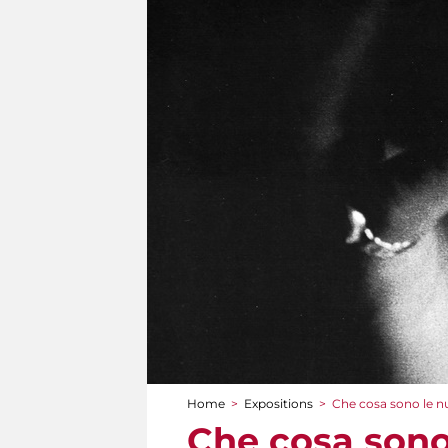
Home
>
Expositions
>
Che cosa sono le n
You are here
Che cosa sono