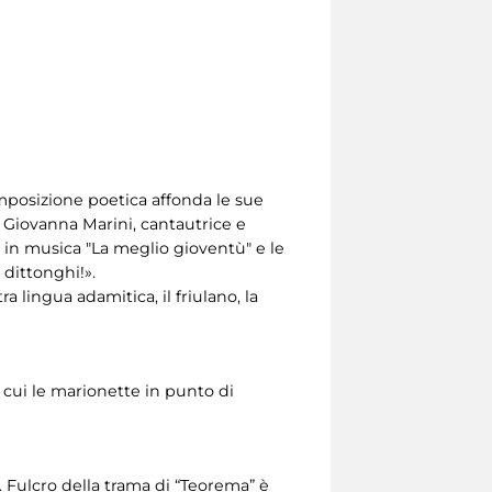
 composizione poetica affonda le sue
à. Giovanna Marini, cantautrice e
e in musica "La meglio gioventù" e le
 dittonghi!».
a lingua adamitica, il friulano, la
in cui le marionette in punto di
. Fulcro della trama di “Teorema” è