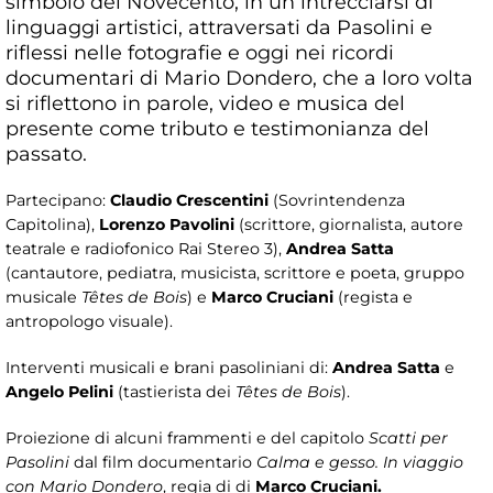
simbolo del Novecento, in un intrecciarsi di
linguaggi artistici, attraversati da Pasolini e
riflessi nelle fotografie e oggi nei ricordi
documentari di Mario Dondero, che a loro volta
si riflettono in parole, video e musica del
presente come tributo e testimonianza del
passato.
Partecipano:
Claudio Crescentini
(Sovrintendenza
Capitolina),
Lorenzo Pavolini
(scrittore, giornalista, autore
teatrale e radiofonico Rai Stereo 3),
Andrea Satta
(cantautore, pediatra, musicista, scrittore e poeta, gruppo
musicale
Têtes de Bois
) e
Marco Cruciani
(regista e
antropologo visuale).
Interventi musicali e brani pasoliniani di:
Andrea Satta
e
Angelo Pelini
(tastierista dei
Têtes de Bois
).
Proiezione di alcuni frammenti e del capitolo
Scatti per
Pasolini
dal film documentario
Calma e gesso. In viaggio
con Mario Dondero
, regia di di
Marco Cruciani.