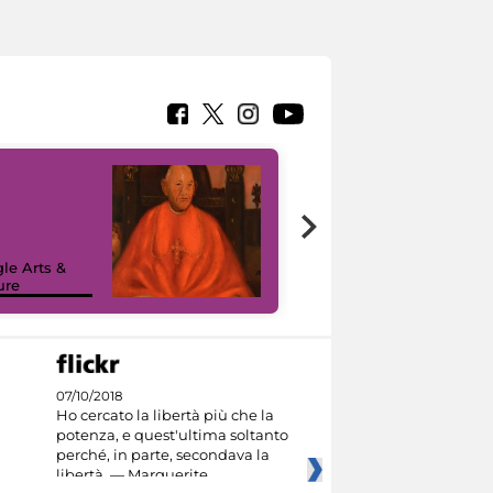
7 nuovi in-
painting tour
sulla piattaforma
le Arts &
Google Arts &
ure
Culture
07/10/2018
Ho cercato la libertà più che la
potenza, e quest'ultima soltanto
perché, in parte, secondava la
libertà. — Marguerite