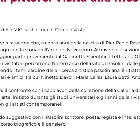
 della MIC card a cura di Daniela Vasta.
mpia rassegna che, a cento anni della nascita di Pier Paolo Pasol
logo con la storia dell’arte del Novecento. Attraverso le sezion
gior parte provenienti dal Gabinetto Scientifico Letterario G.
 i visitatori percorrono l’intero arco della vita di Pasolini, dall
o i temi cardine della ricerca artistica pasoliniana: il ritratto e
liari e amici, tra cui Ninetto Davoli, Maria Callas, Laura Betti,
ni
il confronto con i capolavori della collezione della Galleria d
’arte, iniziato durante gli studi universitari e gli anni della rivis
n gli artisti contemporanei.
odo suggestivo con il Pasolini scrittore, poeta, regista e intel
orso biografico e il pensiero.