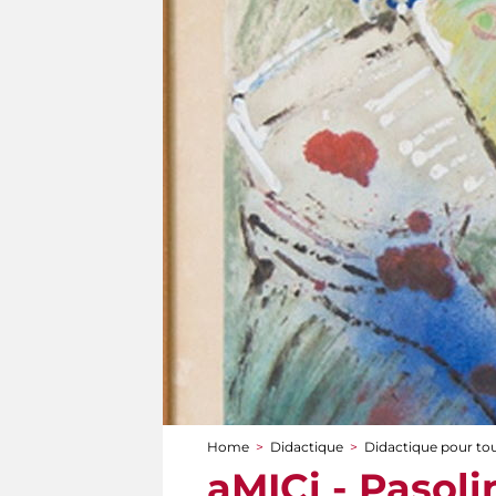
Home
>
Didactique
>
Didactique pour to
You are here
aMICi - Pasolin