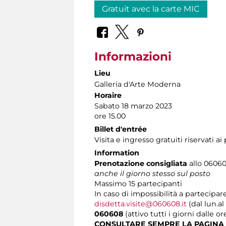
Gratuit avec la carte MIC
Informazioni
Lieu
Galleria d'Arte Moderna
Horaire
Sabato 18 marzo 2023
ore 15.00
Billet d'entrée
Visita e ingresso gratuiti riservati a
Information
Prenotazione consigliata
allo 060608
anche il giorno stesso sul posto
Massimo
15 partecipanti
In caso di impossibilità a partecipare
disdetta.visite@060608.it
(dal lun.al
060608
(attivo tutti i giorni dalle or
CONSULTARE SEMPRE LA PAGINA