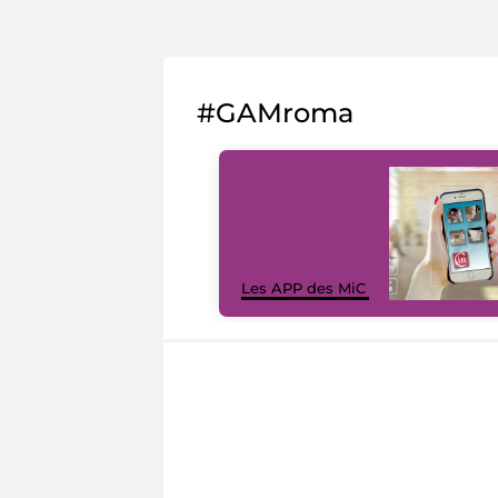
#GAMroma
Les APP des MiC