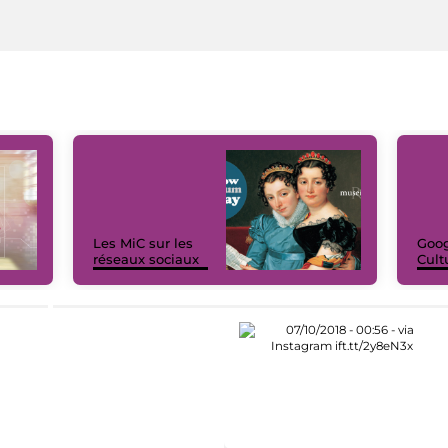
Les MiC sur les
Goog
réseaux sociaux
Cult