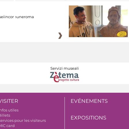
eiincomuneroma
Servizi museali
VISITER
EVÉNEMENTS
nfos utiles
illets
EXPOSITIONS
ervices pour les visiteurs
MIC card