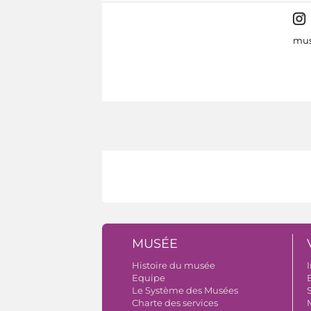
mus
MUSÉE
Histoire du musée
I
Equipe
B
Le Système des Musées
S
Charte des services