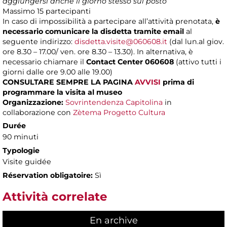
aggiungersi anche il giorno stesso sul posto
Massimo
15 partecipanti
In caso di impossibilità a partecipare all’attività prenotata,
è
necessario comunicare la disdetta tramite email
al
seguente indirizzo:
disdetta.visite@060608.it
(dal lun.al giov.
ore 8.30 – 17.00/ ven. ore 8.30 – 13.30). In alternativa, è
necessario chiamare il
Contact Center 060608
(attivo tutti i
giorni dalle ore 9.00 alle 19.00)
CONSULTARE SEMPRE LA PAGINA
AVVISI
prima di
programmare la visita al museo
Organizzazione:
Sovrintendenza Capitolina
in
collaborazione con
Zètema Progetto Cultura
Durée
90 minuti
Typologie
Visite guidée
Réservation obligatoire:
Sì
Attività correlate
En archive