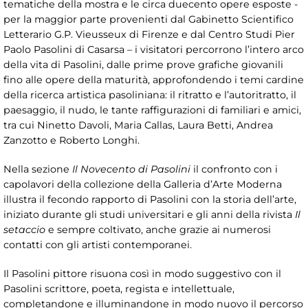
tematiche della mostra e le circa duecento opere esposte -
per la maggior parte provenienti dal Gabinetto Scientifico
Letterario G.P. Vieusseux di Firenze e dal Centro Studi Pier
Paolo Pasolini di Casarsa – i visitatori percorrono l’intero arco
della vita di Pasolini, dalle prime prove grafiche giovanili
fino alle opere della maturità, approfondendo i temi cardine
della ricerca artistica pasoliniana: il ritratto e l’autoritratto, il
paesaggio, il nudo, le tante raffigurazioni di familiari e amici,
tra cui Ninetto Davoli, Maria Callas, Laura Betti, Andrea
Zanzotto e Roberto Longhi.
Nella sezione
Il Novecento di Pasolini
il confronto con i
capolavori della collezione della Galleria d’Arte Moderna
illustra il fecondo rapporto di Pasolini con la storia dell’arte,
iniziato durante gli studi universitari e gli anni della rivista
Il
setaccio
e sempre coltivato, anche grazie ai numerosi
contatti con gli artisti contemporanei.
Il Pasolini pittore risuona così in modo suggestivo con il
Pasolini scrittore, poeta, regista e intellettuale,
completandone e illuminandone in modo nuovo il percorso