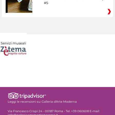
#5
Servizi museali
Leggi le recensioni su:
Galleria d'Arte Moderna
Via Francesco Crispi 24 - 00187 Roma - Tel. +39 060608 E-mail:
info@galleriaartemodernaroma.it