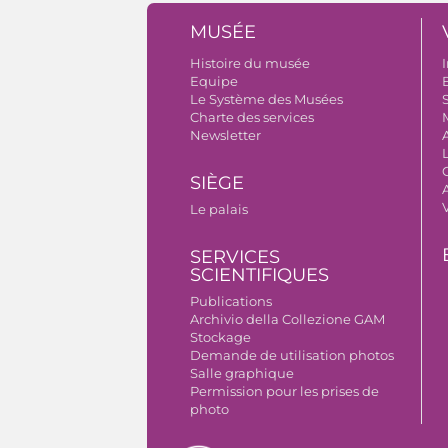
MUSÉE
Histoire du musée
I
Equipe
B
Le Système des Musées
S
Charte des services
Newsletter
SIÈGE
A
Le palais
SERVICES
SCIENTIFIQUES
Publications
Archivio della Collezione GAM
Stockage
Demande de utilisation photos
Salle graphique
Permission pour les prises de
photo