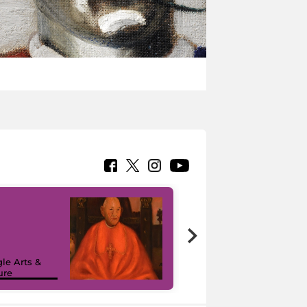
7 nuovi in-
painting tour
sulla piattaforma
le Arts &
Google Arts &
ure
Culture