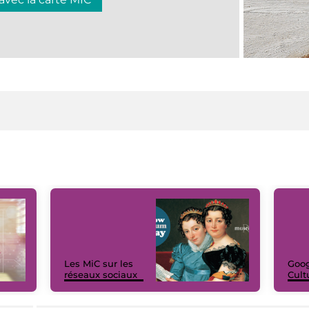
Les MiC sur les
Goog
réseaux sociaux
Cult