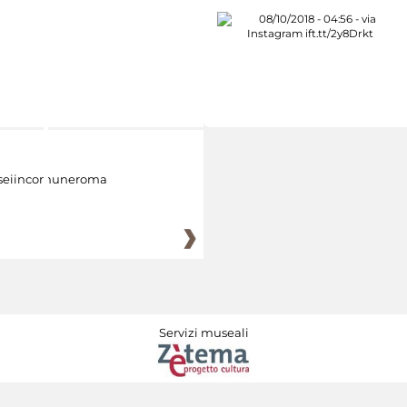
eiincomuneroma
Servizi museali