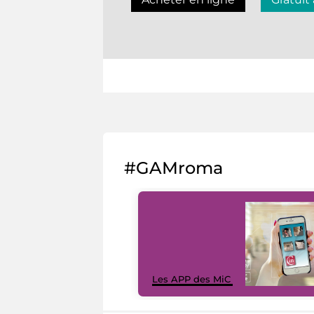
#GAMroma
Les APP des MiC