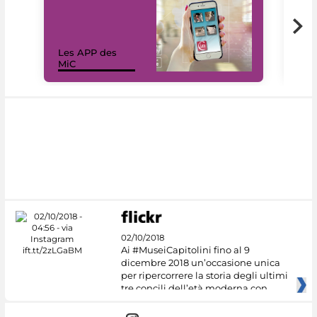
Les APP des
Les
MiC
rés
02/10/2018
Ai #MuseiCapitolini fino al 9
dicembre 2018 un’occasione unica
per ripercorrere la storia degli ultimi
tre concili dell’età moderna con