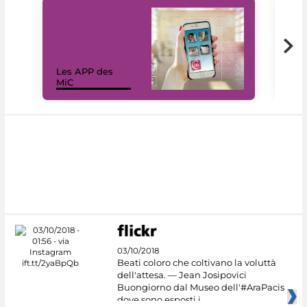
Les APP des
Les
MiC
rés
03/10/2018
Beati coloro che coltivano la voluttà
dell'attesa. — Jean Josipovici
Buongiorno dal Museo dell'#AraPacis
dove sono esposti i