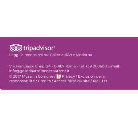
Leggi le recensioni su:
Galleria d'Arte Moderna
Via Francesco Crispi 24 - 00187 Roma - Tel. +39 060608 E-mail:
info@galleriaartemodernaroma.it
© 2017 Musei in Comune
/
Privacy
/
Exclusion de la
responsabilité
/
Credits
/
Accessibilité du site
/
XML-rss