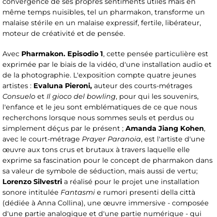
convergence de ses propres sentiments utiles mais en
même temps nuisibles, tel un pharmakon, transforme un
malaise stérile en un malaise expressif, fertile, libérateur,
moteur de créativité et de pensée.
Avec
Pharmakon. Episodio 1
, cette pensée particulière est
exprimée par le biais de la vidéo, d'une installation audio et
de la photographie. L'exposition compte quatre jeunes
artistes :
Evaluna Pieroni,
auteur des courts-métrages
Consuelo
et
Il gioco del bowling
, pour qui les souvenirs,
l'enfance et le jeu sont emblématiques de ce que nous
recherchons lorsque nous sommes seuls et perdus ou
simplement déçus par le présent ;
Amanda Jiang Kohen
,
avec le court-métrage
Prayer Paranoia
, est l'artiste d'une
œuvre aux tons crus et brutaux à travers laquelle elle
exprime sa fascination pour le concept de pharmakon dans
sa valeur de symbole de séduction, mais aussi de vertu;
Lorenzo Silvestri
a réalisé pour le projet une installation
sonore intitulée
Fantasmi
e rumori presenti della città
(dédiée à Anna Collina), une œuvre immersive - composée
d'une partie analogique et d'une partie numérique - qui