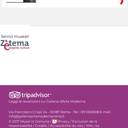
Servizi museali
Leggi le recensioni su:
Galleria d'Arte Moderna
Via Francesco Crispi 24 - 00187 Roma - Tel. +39 060608 E-mail:
info@galleriaartemodernaroma.it
© 2017 Musei in Comune
/
Privacy
/
Exclusion de la
responsabilité
/
Credits
/
Accessibilité du site
/
XML-rss