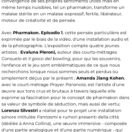
convergence de ses propres sentiments utiles mais en
même temps nuisibles, tel un pharmakon, transforme un
malaise stérile en un malaise expressif, fertile, libérateur,
moteur de créativité et de pensée.
Avec
Pharmakon. Episodio 1
, cette pensée particulière est
exprimée par le biais de la vidéo, d'une installation audio et
de la photographie. L'exposition compte quatre jeunes
artistes :
Evaluna Pieroni,
auteur des courts-métrages
Consuelo
et
Il gioco del bowling
, pour qui les souvenirs,
l'enfance et le jeu sont emblématiques de ce que nous
recherchons lorsque nous sommes seuls et perdus ou
simplement déçus par le présent ;
Amanda Jiang Kohen
,
avec le court-métrage
Prayer Paranoia
, est l'artiste d'une
œuvre aux tons crus et brutaux à travers laquelle elle
exprime sa fascination pour le concept de pharmakon dans
sa valeur de symbole de séduction, mais aussi de vertu;
Lorenzo Silvestri
a réalisé pour le projet une installation
sonore intitulée
Fantasmi
e rumori presenti della città
(dédiée à Anna Collina), une œuvre immersive - composée
d'une partie analogique et d'une partie numérique - qui