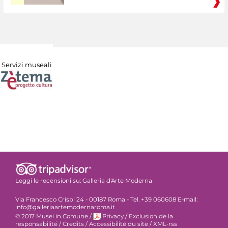
Servizi museali
Leggi le recensioni su:
Galleria d'Arte Moderna
Via Francesco Crispi 24 - 00187 Roma - Tel. +39 060608 E-mail:
info@galleriaartemodernaroma.it
© 2017 Musei in Comune
/
Privacy
/
Exclusion de la
responsabilité
/
Credits
/
Accessibilité du site
/
XML-rss