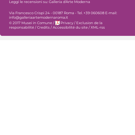
Leggi le recensioni su:
Galleria d'Arte Moderna
Via Francesco Crispi 24 - 00187 Roma - Tel. +39 060608 E-mail:
info@galleriaartemodernaroma.it
© 2017 Musei in Comune
/
Privacy
/
Exclusion de la
responsabilité
/
Credits
/
Accessibilité du site
/
XML-rss