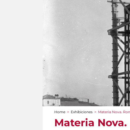
Home
>
Exhibiciones
>
Materia Nova. Rom
You are here
Materia Nova.