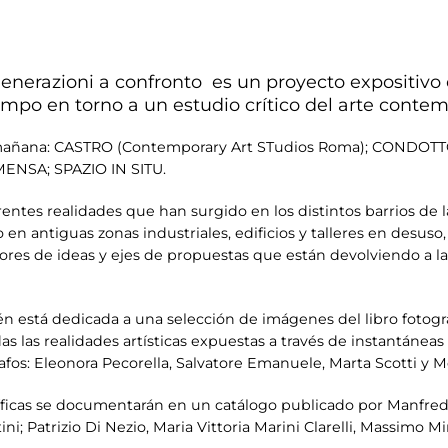
nerazioni a confronto es un proyecto expositivo
tiempo en torno a un estudio crítico del arte con
el mañana: CASTRO (Contemporary Art STudios Roma); CONDO
ENSA; SPAZIO IN SITU.
rentes realidades que han surgido en los distintos barrios de 
 en antiguas zonas industriales, edificios y talleres en desus
es de ideas y ejes de propuestas que están devolviendo a la c
n está dedicada a una selección de imágenes del libro fotogr
las realidades artísticas expuestas a través de instantáneas 
rafos: Eleonora Pecorella, Salvatore Emanuele, Marta Scotti y
cíficas se documentarán en un catálogo publicado por Manfred
ni; Patrizio Di Nezio, Maria Vittoria Marini Clarelli, Massimo Mi