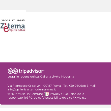
Servizi museali
Leggi le recensioni su:
Galleria d'Arte Moderna
Via Francesco Crispi 24 - 00187 Roma - Tel. +39 060608 E-mail:
info@galleriaartemodernaroma.it
© 2017 Musei in Comune
/
Privacy
/
Exclusion de la
responsabilité
/
Credits
/
Accessibilité du site
/
XML-rss