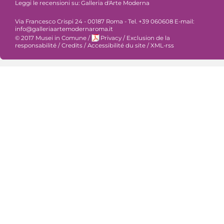
Leggi le recensioni su:
Galleria d'Arte Moderna
Via Francesco Crispi 24 - 00187 Roma - Tel. +39 060608 E-mail:
info@galleriaartemodernaroma.it
© 2017 Musei in Comune
/
Privacy
/
Exclusion de la
responsabilité
/
Credits
/
Accessibilité du site
/
XML-rss