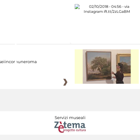
eiincomuneroma
Servizi museali