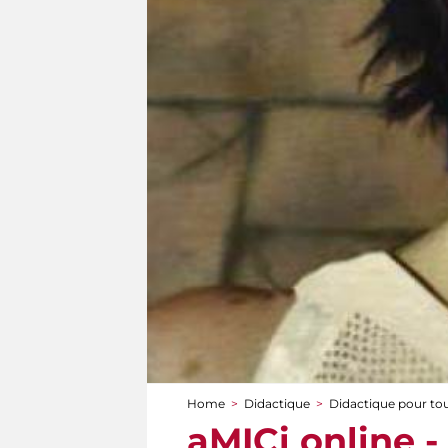
Home
>
Didactique
>
Didactique pour to
You are here
aMICi online -