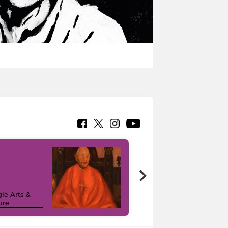
7 nuovi in-
painting tour
sulla piattaforma
le Arts &
Google Arts &
ure
Culture