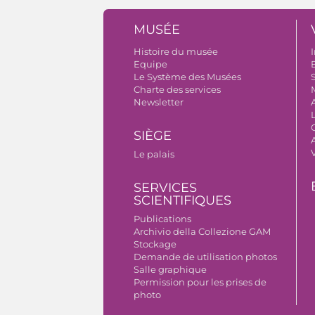
MUSÉE
Histoire du musée
I
Equipe
B
Le Système des Musées
S
Charte des services
Newsletter
SIÈGE
A
Le palais
SERVICES
SCIENTIFIQUES
Publications
Archivio della Collezione GAM
Stockage
Demande de utilisation photos
Salle graphique
Permission pour les prises de
photo