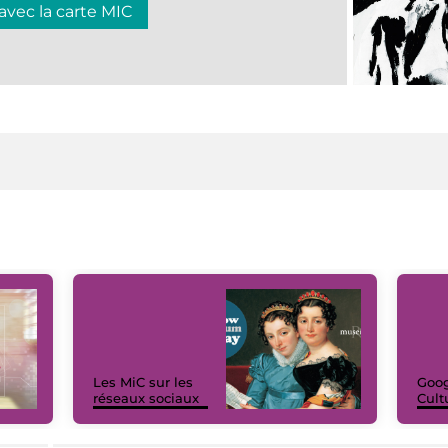
 avec la carte MIC
Les MiC sur les
Goog
réseaux sociaux
Cult