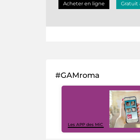
Acheter en ligne
Gratuit
#GAMroma
Les APP des MiC