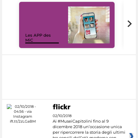
Les APP des
Les
MiC
rés
02/10/2018
Ai #MuseiCapitolini fino al 9
dicembre 2018 un’occasione unica
per ripercorrere la storia degli ultimi
tre concili dell’età moderna con