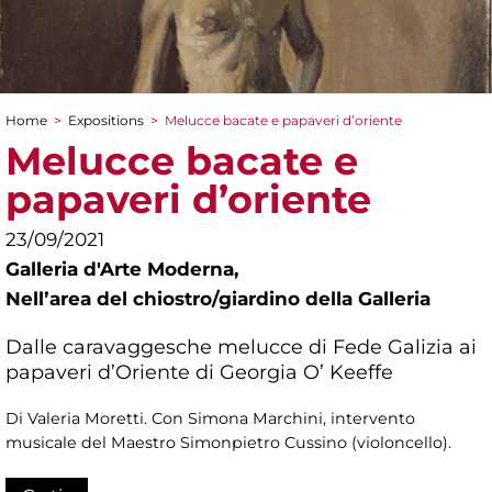
Home
>
Expositions
>
Melucce bacate e papaveri d’oriente
You are here
Melucce bacate e
papaveri d’oriente
23/09/2021
Galleria d'Arte Moderna,
Nellʼarea del chiostro/giardino della Galleria
Dalle caravaggesche melucce di Fede Galizia ai
papaveri d’Oriente di Georgia O’ Keeffe
Di Valeria Moretti. Con Simona Marchini, intervento
musicale del Maestro Simonpietro Cussino (violoncello).