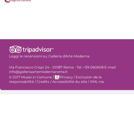
Leggi le recensioni su:
Galleria d'Arte Moderna
Via Francesco Crispi 24 - 00187 Roma - Tel. +39 060608 E-mail:
info@galleriaartemodernaroma.it
© 2017 Musei in Comune
/
Privacy
/
Exclusion de la
responsabilité
/
Credits
/
Accessibilité du site
/
XML-rss