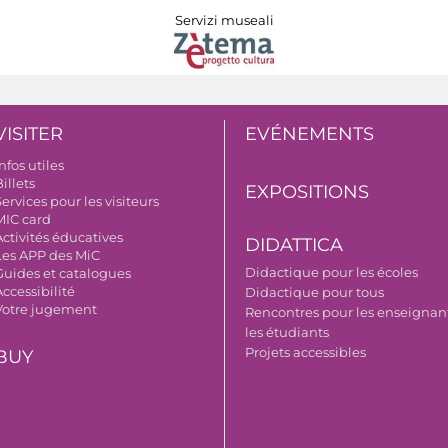
Servizi museali
VISITER
EVÉNEMENTS
nfos utiles
illets
EXPOSITIONS
ervices pour les visiteurs
MIC card
Activités éducatives
DIDATTICA
Les APP des MiC
Didactique pour les écoles
Guides et catalogues
ccessibilité
Didactique pour tous
Votre jugement
Rencontres pour les enseignant
les étudiants
Projets accessibles
BUY