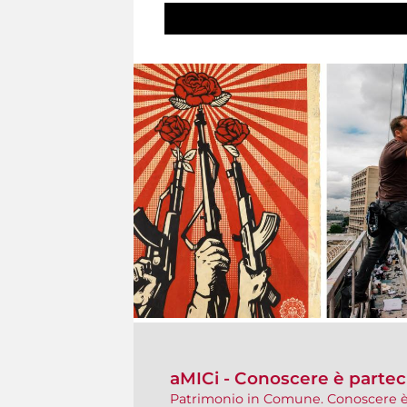
aMICi - Conoscere è partec
Patrimonio in Comune. Conoscere è