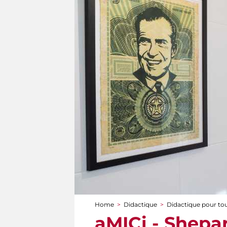
Home
>
Didactique
>
Didactique pour to
You are here
aMICi - Shepar