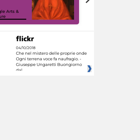
painting tour
sulla piattaforma
le Arts &
Google Arts &
ure
Culture
04/10/2018
Che nel mistero delle proprie onde
Ogni terrena voce fa naufragio. -
Giuseppe Ungaretti Buongiorno
dal