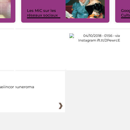
Les MiC sur les
Goog
réseaux sociaux
Cult
eiincomuneroma