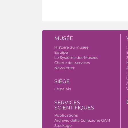
MUSÉE
Histoire du musée
I
Equipe
B
Le Système des Musées
S
Charte des services
Newsletter
SIÈGE
A
Le palais
SERVICES
SCIENTIFIQUES
Publications
Archivio della Collezione GAM
Stockage