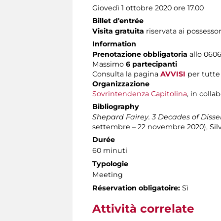
Giovedì 1 ottobre 2020 ore 17.00
Billet d'entrée
Visita gratuita
riservata ai possessor
Information
Prenotazione obbligatoria
allo 06060
Massimo
6 partecipanti
Consulta la pagina
AVVISI
per tutte 
Organizzazione
Sovrintendenza Capitolina
, in coll
Bibliography
Shepard Fairey. 3 Decades of Disse
settembre – 22 novembre 2020), Silva
Durée
60 minuti
Typologie
Meeting
Réservation obligatoire:
Sì
Attività correlate