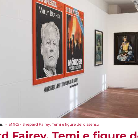
us
>
aMICi - Shepard Fairey. Temi e figure del dissenso
d Fairey. Temi e figure 