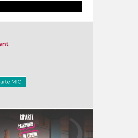
ent
carte MIC