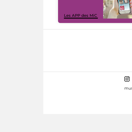
Les APP des MiC
mus