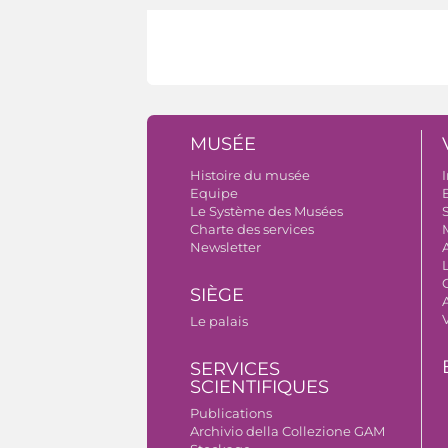
MUSÉE
Histoire du musée
I
Equipe
B
Le Système des Musées
S
Charte des services
Newsletter
SIÈGE
A
Le palais
SERVICES
SCIENTIFIQUES
Publications
Archivio della Collezione GAM