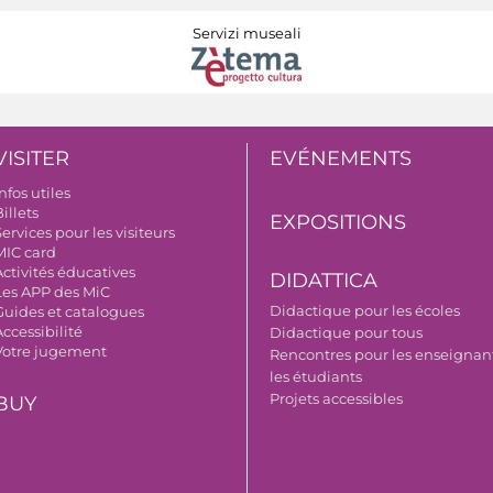
Servizi museali
VISITER
EVÉNEMENTS
nfos utiles
illets
EXPOSITIONS
ervices pour les visiteurs
MIC card
Activités éducatives
DIDATTICA
Les APP des MiC
Didactique pour les écoles
Guides et catalogues
ccessibilité
Didactique pour tous
Votre jugement
Rencontres pour les enseignant
les étudiants
Projets accessibles
BUY