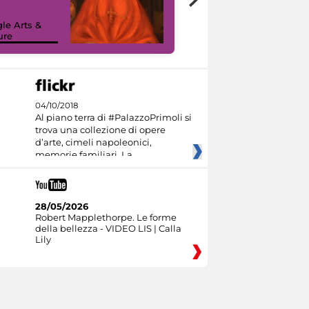
painting tour
sulla piattaforma
le Arts &
Google Arts &
ure
Culture
04/10/2018
Al piano terra di #PalazzoPrimoli si
trova una collezione di opere
d’arte, cimeli napoleonici,
memorie familiari. La
28/05/2026
Robert Mapplethorpe. Le forme
della bellezza - VIDEO LIS | Calla
Lily