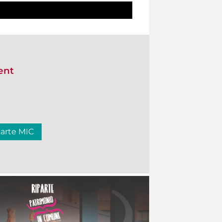
ent
carte MIC