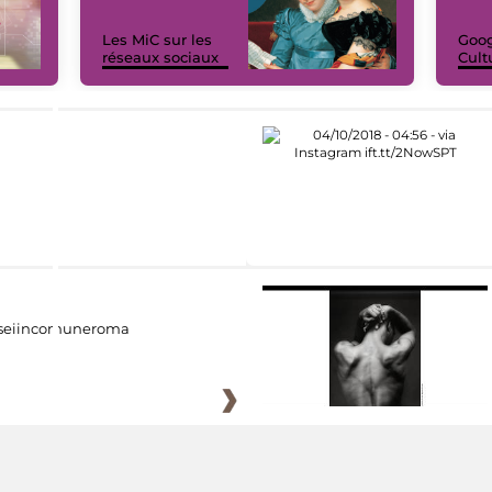
Les MiC sur les
Goog
réseaux sociaux
Cult
eiincomuneroma