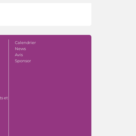
Calendrier
News
Avis
Sponsor
s et