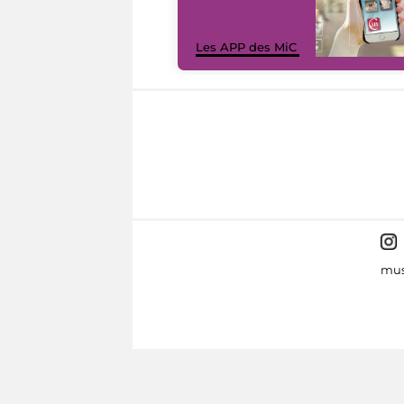
Les APP des MiC
mus