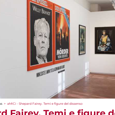
us
>
aMICi - Shepard Fairey. Temi e figure del dissenso
d Fairey. Temi e figure 