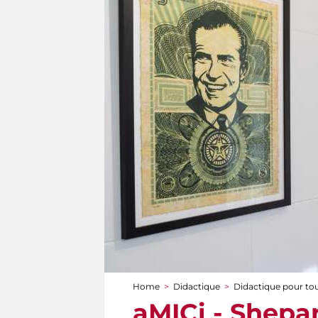
Home
>
Didactique
>
Didactique pour to
You are here
aMICi - Shepar