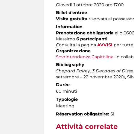
Giovedì 1 ottobre 2020 ore 17.00
Billet d'entrée
Visita gratuita
riservata ai possessor
Information
Prenotazione obbligatoria
allo 06060
Massimo
6 partecipanti
Consulta la pagina
AVVISI
per tutte 
Organizzazione
Sovrintendenza Capitolina
, in coll
Bibliography
Shepard Fairey. 3 Decades of Disse
settembre – 22 novembre 2020), Silva
Durée
60 minuti
Typologie
Meeting
Réservation obligatoire:
Sì
Attività correlate