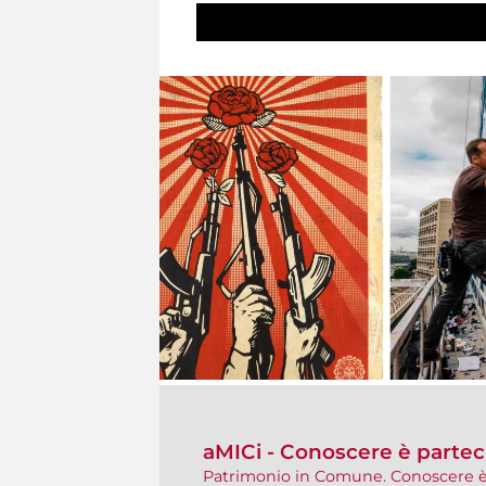
aMICi - Conoscere è partec
Patrimonio in Comune. Conoscere è