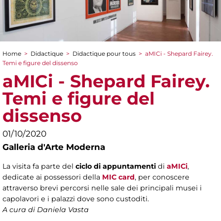
Home
>
Didactique
>
Didactique pour tous
>
aMICi - Shepard Fairey.
You are here
Temi e figure del dissenso
aMICi - Shepard Fairey.
Temi e figure del
dissenso
01/10/2020
Galleria d'Arte Moderna
La visita fa parte del
ciclo di appuntamenti
di
aMICi
,
dedicate ai possessori della
MIC card
, per conoscere
attraverso brevi percorsi nelle sale dei principali musei i
capolavori e i palazzi dove sono custoditi.
A cura di Daniela Vasta