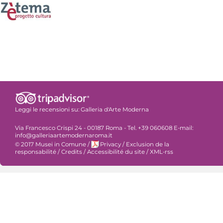
Leggi le recensioni su:
Galleria d'Arte Moderna
Via Francesco Crispi 24 - 00187 Roma - Tel. +39 060608 E-mail:
info@galleriaartemodernaroma.it
© 2017 Musei in Comune
/
Privacy
/
Exclusion de la
responsabilité
/
Credits
/
Accessibilité du site
/
XML-rss