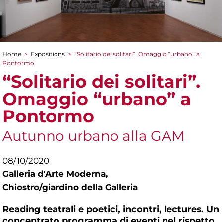
Home
>
Expositions
>
“Solitario dei solitari”. Omaggio “urbano” a
You are here
Pontormo
“Solitario dei solitari”.
Omaggio “urbano” a
Pontormo
Autunno urbano alla GAM
08/10/2020
Galleria d'Arte Moderna,
Chiostro/giardino della Galleria
Reading teatrali e poetici, incontri, lectures. Un
concentrato programma di eventi nel rispetto