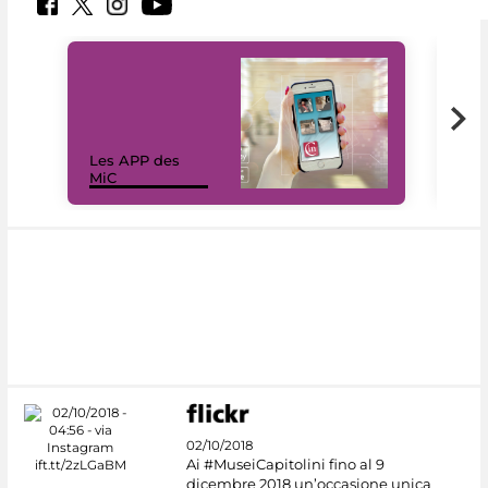
Les APP des
Les
MiC
rés
02/10/2018
Ai #MuseiCapitolini fino al 9
dicembre 2018 un’occasione unica