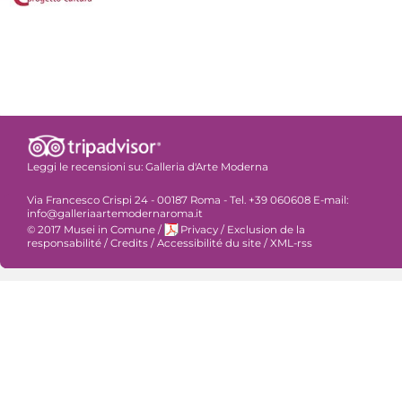
Leggi le recensioni su:
Galleria d'Arte Moderna
Via Francesco Crispi 24 - 00187 Roma - Tel. +39 060608 E-mail:
info@galleriaartemodernaroma.it
© 2017 Musei in Comune
/
Privacy
/
Exclusion de la
responsabilité
/
Credits
/
Accessibilité du site
/
XML-rss