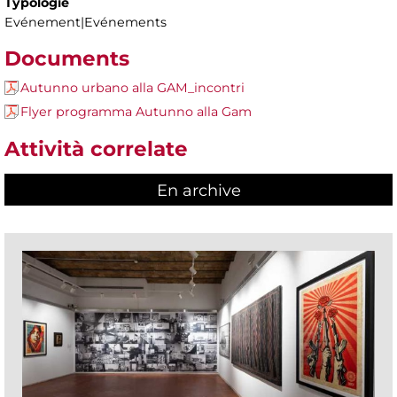
Typologie
Evénement|Evénements
Documents
Autunno urbano alla GAM_incontri
Flyer programma Autunno alla Gam
Attività correlate
En archive