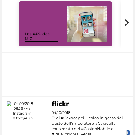
Les APP des
Les
MiC
rés
04/10/2018
E' di #Cavaceppi il calco in gesso del
busto dell’imperatore #Caracalla
conservato nel #CasinoNobile a
#VillaTorlonia. Per la