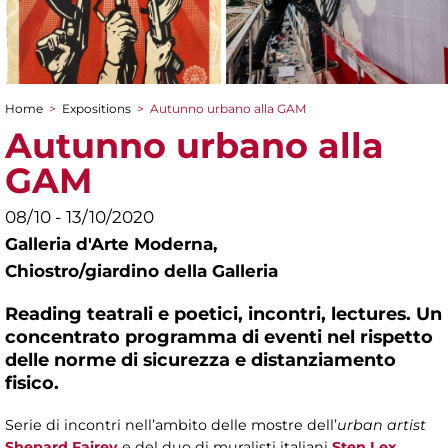
Home
>
Expositions
>
Autunno urbano alla GAM
You are here
Autunno urbano alla
GAM
08/10 - 13/10/2020
Galleria d'Arte Moderna,
Chiostro/giardino della Galleria
Reading teatrali e poetici, incontri, lectures. Un
concentrato programma di eventi nel rispetto
delle norme di sicurezza e distanziamento
fisico.
Serie di incontri nell’ambito delle mostre dell’
urban artist
Shepard Fairey
e del duo di muralisti italiani
Sten Lex
,