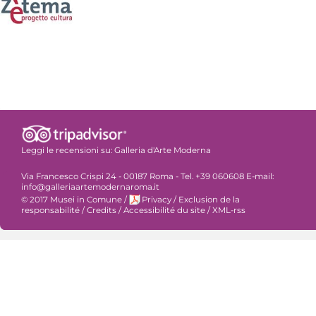
Leggi le recensioni su:
Galleria d'Arte Moderna
Via Francesco Crispi 24 - 00187 Roma - Tel. +39 060608 E-mail:
info@galleriaartemodernaroma.it
© 2017 Musei in Comune
/
Privacy
/
Exclusion de la
responsabilité
/
Credits
/
Accessibilité du site
/
XML-rss