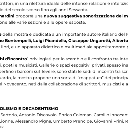
ttori, in una rilettura ideale delle intense relazioni e interazion
io del secolo scorso fino agli anni Sessanta.
nardini
proporrà una
nuova suggestiva sonorizzazione del 
ione alle varie sezioni e alle opere esposte.
he
della mostra è dedicata a un importante autore italiano del
 Bontempelli, Luigi Pirandello, Giuseppe Ungaretti, Albert
e, i libri, e un apparato didattico e multimediale appositamente
hi d’incontro
” privilegiati per lo scambio e il confronto tra int
ti, poeti e musicisti. Gallerie o spazi espositivi privati, spesso 
rfino i barconi sul Tevere, sono stati le sedi di incontri tra scritt
riguardo, la mostra propone una sorta di “mappatura” dei principa
el Novecento, nati dalla collaborazione di scrittori, musicisti e 
BOLISMO E DECADENTISMO
e Sartorio, Antonio Discovolo, Enrico Coleman, Camillo Innocen
 Lionne, Alessandro Pigna, Umberto Prencipe, Giovanni Prini, Re
la;