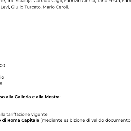
e, Toti Scialoja, Corrado Cagli, Fabrizio Clerici, Tano Festa, Fa
Levi, Giulio Turcato, Mario Ceroli.
.00
io
ma
o alla Galleria e alla Mostra
:
lla tariffazione vigente
rio di Roma Capitale
(mediante esibizione di valido documento c