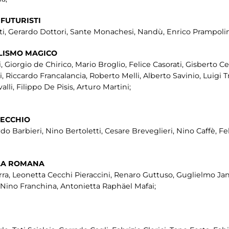
 FUTURISTI
, Gerardo Dottori, Sante Monachesi, Nandù, Enrico Prampolini,
ALISMO MAGICO
, Giorgio de Chirico, Mario Broglio, Felice Casorati, Gisberto Ce
Riccardo Francalancia, Roberto Melli, Alberto Savinio, Luigi T
i, Filippo De Pisis, Arturo Martini;
PECCHIO
do Barbieri, Nino Bertoletti, Cesare Breveglieri, Nino Caffè, Fel
OLA ROMANA
ra, Leonetta Cecchi Pieraccini, Renaro Guttuso, Guglielmo Jann
i, Nino Franchina, Antonietta Raphäel Mafai;