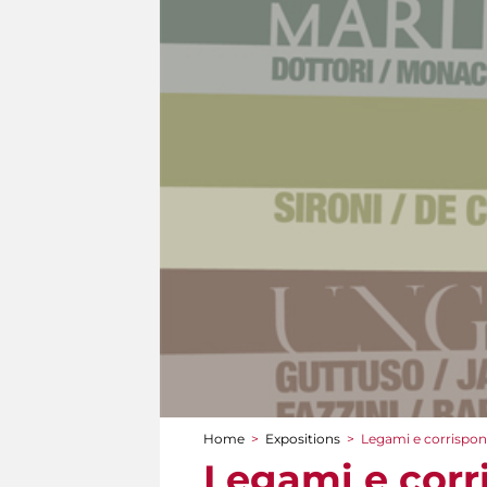
Home
>
Expositions
>
Legami e corrispon
You are here
Legami e corr