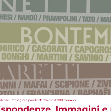
denze. Immagini e parole attraverso il '900 romano
ispondenze. Immagini e 