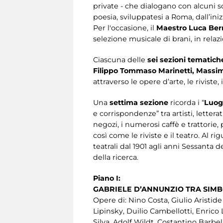
private - che dialogano con alcuni scri
poesia, sviluppatesi a Roma, dall’iniz
Per l'occasione, il
Maestro Luca Ber
selezione musicale di brani, in relaz
Ciascuna delle
sei sezioni tematic
Filippo Tommaso Marinetti, Massimo
attraverso le opere d’arte, le rivist
Una
settima sezione
ricorda i “
Luog
e corrispondenze” tra artisti, lettera
negozi, i numerosi caffè e trattorie, pe
così come le riviste e il teatro. Al 
teatrali dal 1901 agli anni Sessanta d
della ricerca.
Piano I:
GABRIELE D’ANNUNZIO TRA SIM
Opere di: Nino Costa, Giulio Aristid
Lipinsky, Duilio Cambellotti, Enrico
Silva, Adolf Wildt, Costantino Barbel