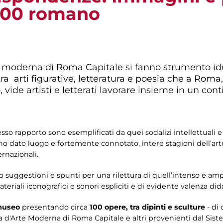
'900 romano
e moderna di Roma Capitale si fanno strumento ide
a arti figurative, letteratura e poesia che a Roma, 
vide artisti e letterati lavorare insieme in un con
so rapporto sono esemplificati da quei sodalizi intellettuali e
 dato luogo e fortemente connotato, intere stagioni dell’arte 
ernazionali.
o suggestioni e spunti per una rilettura di quell’intenso e am
ateriali iconografici e sonori espliciti e di evidente valenza dida
 museo
presentando circa
100 opere, tra dipinti e sculture
- di
 d'Arte Moderna di Roma Capitale e altri provenienti dal Siste