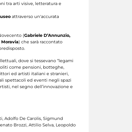
i tra arti visive, letteratura e
museo
attraverso un'accurata
 Novecento (
Gabriele D’Annunzio,
o Moravia
) che sarà raccontato
 predisposto.
ellettuali, dove si tessevano “legami
insoliti come pensioni, botteghe,
ori ed artisti italiani e stranieri,
li spettacoli ed eventi negli spazi
artisti, nel segno dell’innovazione e
ti, Adolfo De Carolis, Sigmund
nato Brozzi, Attilio Selva, Leopoldo