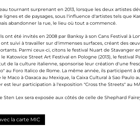
u tournant surprenant en 2013, lorsque les deux artistes dévien
 lignes et de paysages, sous l'influence d'artistes tels que K
amais abandonner la rue, le lieu où tout a commencé.
ls ont été invités en 2008 par Banksy à son Cans Festival à Lo
nt suivi à travailler sur d'immenses surfaces, créant des œu
ortants. Parmi ceux-ci, citons le festival Nuart de Stavanger e
, le Katowice Street Art Festival en Pologne (2013), le festival
itut de la culture italienne, sponsorise leur création d'une fr
azzo" au Foro Italico de Rome. La même année, ils participent à 
le Maco à Oaxaca au Mexique, la Caixa Cultural à Sao Paulo au
er est leur participation à l'exposition "Cross the Streets" a
 de Sten Lex sera exposée aux côtés de celle de Shephard Fairey,
avec la carte MIC