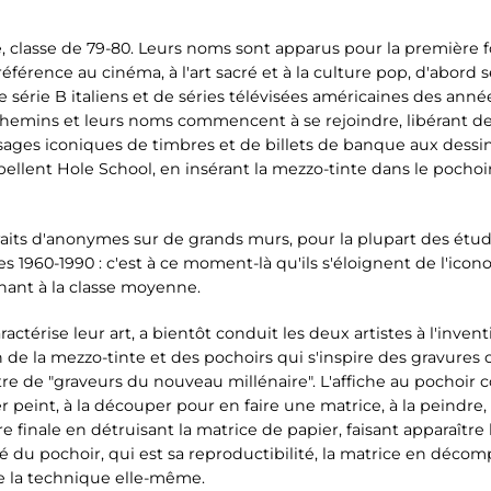
e, classe de 79-80. Leurs noms sont apparus pour la première f
férence au cinéma, à l'art sacré et à la culture pop, d'abord 
e série B italiens et de séries télévisées américaines des an
hemins et leurs noms commencent à se rejoindre, libérant deu
sages iconiques de timbres et de billets de banque aux dessins 
ppellent Hole School, en insérant la mezzo-tinte dans le pochoi
rtraits d'anonymes sur de grands murs, pour la plupart des étud
s 1960-1990 : c'est à ce moment-là qu'ils s'éloignent de l'icon
ant à la classe moyenne.
ctérise leur art, a bientôt conduit les deux artistes à l'invent
de la mezzo-tinte et des pochoirs qui s'inspire des gravures 
titre de "graveurs du nouveau millénaire". L'affiche au pochoir c
 peint, à la découper pour en faire une matrice, à la peindre, e
vre finale en détruisant la matrice de papier, faisant apparaîtr
ité du pochoir, qui est sa reproductibilité, la matrice en déco
e la technique elle-même.