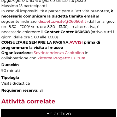
aggiungersi anche il giorno stesso sul posto
Massimo
15 partecipanti
In caso di impossibilità a partecipare all’attività prenotata,
è
necessario comunicare la disdetta tramite email
al
seguente indirizzo:
disdetta.visite@060608.it
(dal lun.al giov.
ore 8.30 – 17.00/ ven. ore 8.30 – 13.30). In alternativa, è
necessario chiamare il
Contact Center 060608
(attivo tutti i
giorni dalle ore 9.00 alle 19.00)
CONSULTARE SEMPRE LA PAGINA
AVVISI
prima di
programmare la visita al museo
Organizzazione:
Sovrintendenza Capitolina
in
collaborazione con
Zètema Progetto Cultura
Duración
90 minuti
Tipología
Visita didáctica
Requieren reserva:
Sì
Attività correlate
En archivo