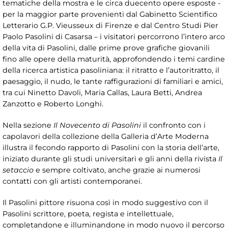
tematiche della mostra e le circa duecento opere esposte -
per la maggior parte provenienti dal Gabinetto Scientifico
Letterario G.P. Vieusseux di Firenze e dal Centro Studi Pier
Paolo Pasolini di Casarsa – i visitatori percorrono l’intero arco
della vita di Pasolini, dalle prime prove grafiche giovanili
fino alle opere della maturità, approfondendo i temi cardine
della ricerca artistica pasoliniana: il ritratto e l’autoritratto, il
paesaggio, il nudo, le tante raffigurazioni di familiari e amici,
tra cui Ninetto Davoli, Maria Callas, Laura Betti, Andrea
Zanzotto e Roberto Longhi.
Nella sezione
Il Novecento di Pasolini
il confronto con i
capolavori della collezione della Galleria d’Arte Moderna
illustra il fecondo rapporto di Pasolini con la storia dell’arte,
iniziato durante gli studi universitari e gli anni della rivista
Il
setaccio
e sempre coltivato, anche grazie ai numerosi
contatti con gli artisti contemporanei.
Il Pasolini pittore risuona così in modo suggestivo con il
Pasolini scrittore, poeta, regista e intellettuale,
completandone e illuminandone in modo nuovo il percorso