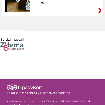
#5
Servizi museali
Leggi le recensioni su:
Galleria d'Arte Moderna
Via Francesco Crispi 24 - 00187 Roma - Tel. +39 060608 E-mail:
info@galleriaartemodernaroma.it