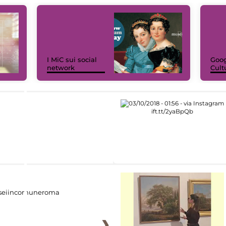
I MiC sui social
Goog
network
Cult
eiincomuneroma