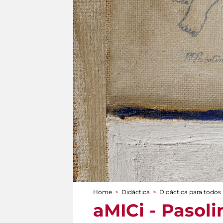
Home
>
Didáctica
>
Didáctica para todos
You are here
aMICi - Pasolin