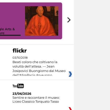
7 nuovi in-
painting tour
sulla piattaforma
le Arts &
Google Arts &
ure
Culture
03/10/2018
Beati coloro che coltivano la
voluttà dell'attesa. — Jean
Josipovici Buongiorno dal Museo
dell'#AraPacis dove sono
23/06/2026
Sentire e raccontare il museo:
Liceo Classico Torquato Tasso