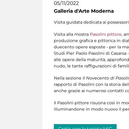
05/11/2022
Galleria d'Arte Moderna
Visita guidata dedicata ai possessori
Visita alla mostra
Pasolini pittore
, a
produzione grafica e pittorica in dia
duecento opere esposte - per la mag
Studi Pier Paolo Pasolini di Casarsa –
alle opere della maturità, approfondend
nudo, le tante raffigurazioni di fami
Nella sezione
Il Novecento di Pasoli
rapporto di Pasolini con la storia dell
anche grazie ai numerosi contatti co
Il Pasolini pittore risuona così in m
illuminandone in modo nuovo il perc
Gratis con la tarjeta MIC