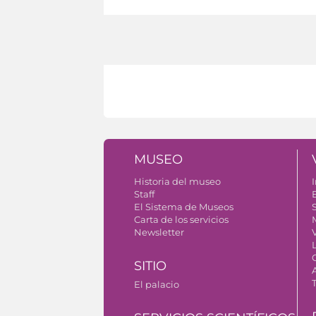
MUSEO
Historia del museo
I
Staff
El Sistema de Museos
S
Carta de los servicios
Newsletter
SITIO
El palacio