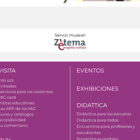
Servizi museali
VISITA
EVENTOS
nfo útil
Entradas
EXHIBICIONES
ervicios para los visitantes
MIC card
Visitas educativas
DIDATTICA
Las APP de los MiC
Didáctica para las escuelas
Guìas y catàlogos
Accesibilidad
Didáctica para todos
Tu comentario
Encuentros para profesores y
estudiantes
Proyectos accesibles