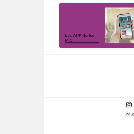
Las APP de los
MiC
mus