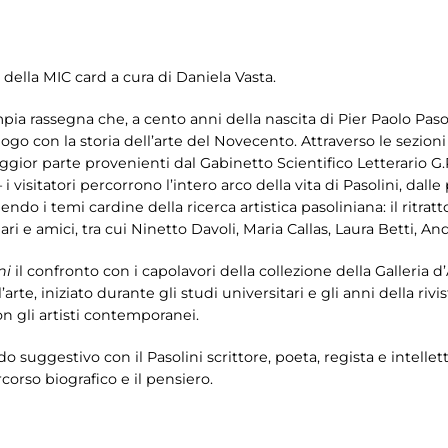
 della MIC card a cura di Daniela Vasta.
mpia rassegna che, a cento anni della nascita di Pier Paolo Pasol
logo con la storia dell’arte del Novecento. Attraverso le sezion
gior parte provenienti dal Gabinetto Scientifico Letterario G.
 i visitatori percorrono l’intero arco della vita di Pasolini, dall
o i temi cardine della ricerca artistica pasoliniana: il ritratto e
liari e amici, tra cui Ninetto Davoli, Maria Callas, Laura Betti,
ni
il confronto con i capolavori della collezione della Galleria d
’arte, iniziato durante gli studi universitari e gli anni della rivis
n gli artisti contemporanei.
odo suggestivo con il Pasolini scrittore, poeta, regista e intel
orso biografico e il pensiero.