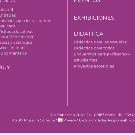
VISITA
EVENTOS
nfo útil
Entradas
EXHIBICIONES
ervicios para los visitantes
MIC card
Visitas educativas
DIDATTICA
Las APP de los MiC
Didáctica para las escuelas
Guìas y catàlogos
Accesibilidad
Didáctica para todos
Tu comentario
Encuentros para profesores y
estudiantes
Proyectos accesibles
BUY
Via Francesco Crispi 24 - 00187 Roma - Tel. +39
© 2017 Musei in Comune
/
Privacy
/
Exclusiòn de las Responsabilid