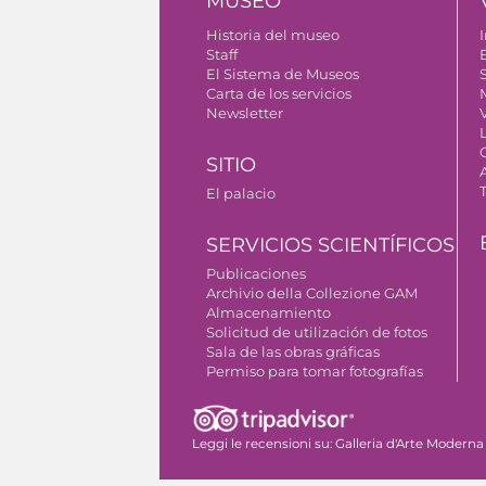
MUSEO
Historia del museo
I
Staff
El Sistema de Museos
S
Carta de los servicios
Newsletter
SITIO
El palacio
SERVICIOS SCIENTÍFICOS
Publicaciones
Archivio della Collezione GAM
Almacenamiento
Solicitud de utilización de fotos
Sala de las obras gráficas
Permiso para tomar fotografías
Leggi le recensioni su:
Galleria d'Arte Moderna