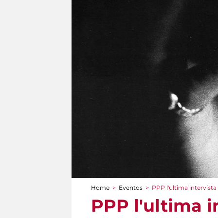
Home
>
Eventos
>
PPP l'ultima intervista
You are here
PPP l'ultima i