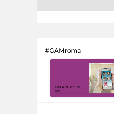
#GAMroma
Las APP de los
MiC