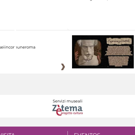
eiincomuneroma
Servizi museali