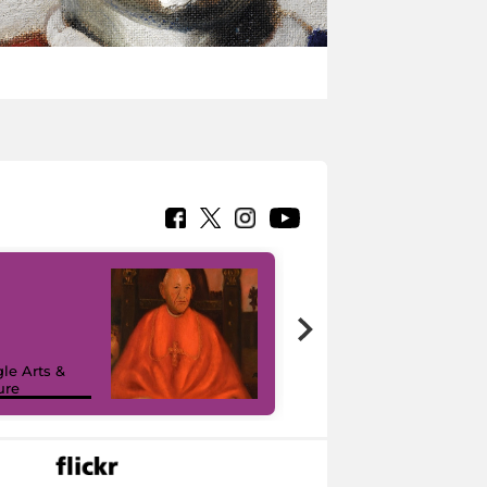
7 nuovi in-
painting tour
sulla piattaforma
le Arts &
Google Arts &
ure
Culture