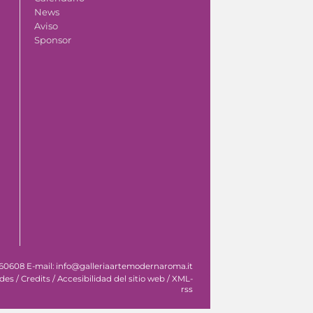
News
Aviso
Sponsor
 060608 E-mail: info@galleriaartemodernaroma.it
ades
/
Credits
/
Accesibilidad del sitio web
/
XML-
rss