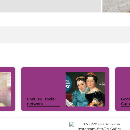
I MiC sui social
Goog
network
Cult