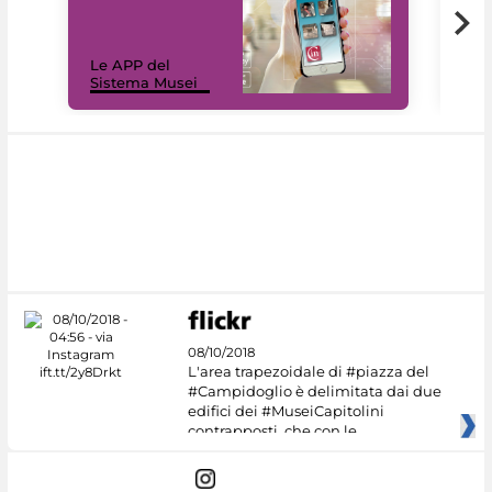
Il 
Le APP del
Mus
Sistema Musei
net
08/10/2018
L'area trapezoidale di #piazza del
#Campidoglio è delimitata dai due
edifici dei #MuseiCapitolini
contrapposti, che con le