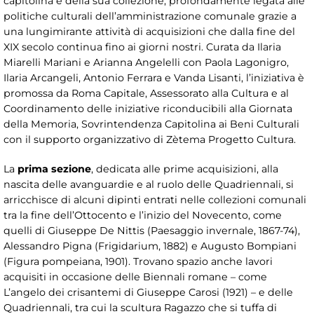
capitolina e della sua collezione, profondamente legata alle
politiche culturali dell’amministrazione comunale grazie a
una lungimirante attività di acquisizioni che dalla fine del
XIX secolo continua fino ai giorni nostri. Curata da Ilaria
Miarelli Mariani e Arianna Angelelli con Paola Lagonigro,
Ilaria Arcangeli, Antonio Ferrara e Vanda Lisanti, l’iniziativa è
promossa da Roma Capitale, Assessorato alla Cultura e al
Coordinamento delle iniziative riconducibili alla Giornata
della Memoria, Sovrintendenza Capitolina ai Beni Culturali
con il supporto organizzativo di Zètema Progetto Cultura.
La
prima sezione
, dedicata alle prime acquisizioni, alla
nascita delle avanguardie e al ruolo delle Quadriennali, si
arricchisce di alcuni dipinti entrati nelle collezioni comunali
tra la fine dell’Ottocento e l’inizio del Novecento, come
quelli di Giuseppe De Nittis (Paesaggio invernale, 1867-74),
Alessandro Pigna (Frigidarium, 1882) e Augusto Bompiani
(Figura pompeiana, 1901). Trovano spazio anche lavori
acquisiti in occasione delle Biennali romane – come
L’angelo dei crisantemi di Giuseppe Carosi (1921) – e delle
Quadriennali, tra cui la scultura Ragazzo che si tuffa di