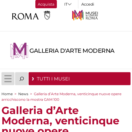
Acquista
Accedi
GALLERIA D'ARTE MODERNA
TUTTI I MUSEI
Home
>
News
>
Galleria d’Arte Moderna, venticinque nuove opere
Tu sei qui
arricchiscono la mostra GAM 100
Galleria d’Arte
Moderna, venticinque
nuove opere