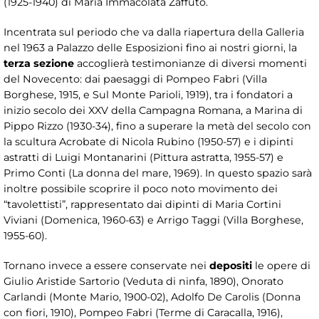
(1925-1940) di Maria Immacolata Zaffuto.
Incentrata sul periodo che va dalla riapertura della Galleria
nel 1963 a Palazzo delle Esposizioni fino ai nostri giorni, la
terza sezione
accoglierà testimonianze di diversi momenti
del Novecento: dai paesaggi di Pompeo Fabri (Villa
Borghese, 1915, e Sul Monte Parioli, 1919), tra i fondatori a
inizio secolo dei XXV della Campagna Romana, a Marina di
Pippo Rizzo (1930-34), fino a superare la metà del secolo con
la scultura Acrobate di Nicola Rubino (1950-57) e i dipinti
astratti di Luigi Montanarini (Pittura astratta, 1955-57) e
Primo Conti (La donna del mare, 1969). In questo spazio sarà
inoltre possibile scoprire il poco noto movimento dei
“tavolettisti”, rappresentato dai dipinti di Maria Cortini
Viviani (Domenica, 1960-63) e Arrigo Taggi (Villa Borghese,
1955-60).
Tornano invece a essere conservate nei
depositi
le opere di
Giulio Aristide Sartorio (Veduta di ninfa, 1890), Onorato
Carlandi (Monte Mario, 1900-02), Adolfo De Carolis (Donna
con fiori, 1910), Pompeo Fabri (Terme di Caracalla, 1916),