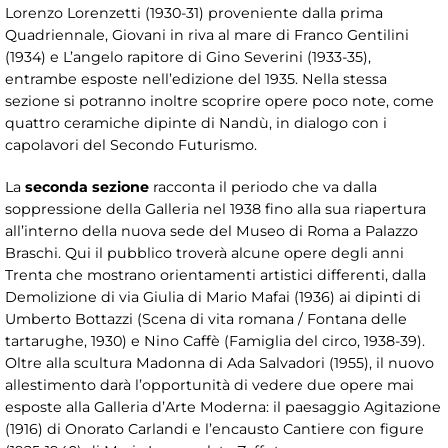
Lorenzo Lorenzetti (1930-31) proveniente dalla prima
Quadriennale, Giovani in riva al mare di Franco Gentilini
(1934) e L’angelo rapitore di Gino Severini (1933-35),
entrambe esposte nell’edizione del 1935. Nella stessa
sezione si potranno inoltre scoprire opere poco note, come
quattro ceramiche dipinte di Nandù, in dialogo con i
capolavori del Secondo Futurismo.
La
seconda sezione
racconta il periodo che va dalla
soppressione della Galleria nel 1938 fino alla sua riapertura
all’interno della nuova sede del Museo di Roma a Palazzo
Braschi. Qui il pubblico troverà alcune opere degli anni
Trenta che mostrano orientamenti artistici differenti, dalla
Demolizione di via Giulia di Mario Mafai (1936) ai dipinti di
Umberto Bottazzi (Scena di vita romana / Fontana delle
tartarughe, 1930) e Nino Caffè (Famiglia del circo, 1938-39).
Oltre alla scultura Madonna di Ada Salvadori (1955), il nuovo
allestimento darà l’opportunità di vedere due opere mai
esposte alla Galleria d’Arte Moderna: il paesaggio Agitazione
(1916) di Onorato Carlandi e l’encausto Cantiere con figure