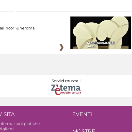
eiincomuneroma
Servizi museali
VISITA
EVENTI
Informazioni pratiche
iglietti
MOSTRE