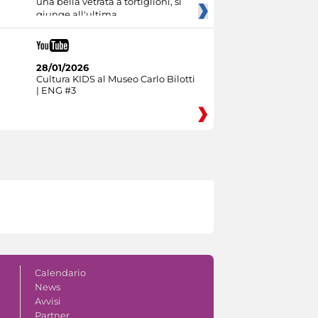
una bella vetrata a tortiglioni, si
giunge all'ultima
28/01/2026
Cultura KIDS al Museo Carlo Bilotti
| ENG #3
Calendario
News
Avvisi
Partner