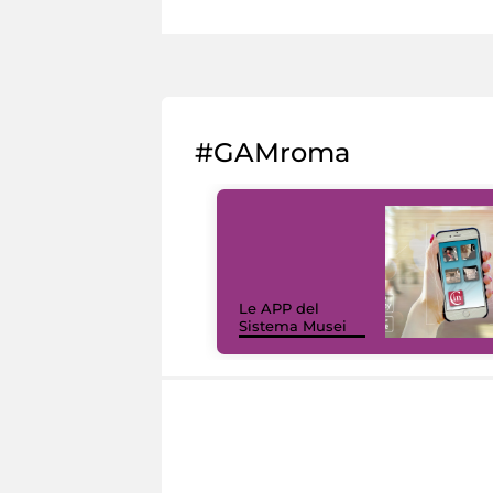
#GAMroma
Le APP del
Sistema Musei