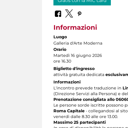
Gratis con la MIC card
Informazioni
Luogo
Galleria d'Arte Moderna
Orario
Martedì 16 giugno 2026
ore 16.30
Biglietto d'ingresso
attività gratuita dedicata
esclusiva
Informazioni
L'incontro prevede traduzione in
Li
(Direzione Servizi alla Persona) e de
Prenotazione consigliata allo 060
Le persone sorde iscritte possono p
Roma Capitale
- collegandosi al sit
venerdì dalle 8.30 alle ore 13.00.
Massimo 25 partecipanti
In caso di disponibilità le persone