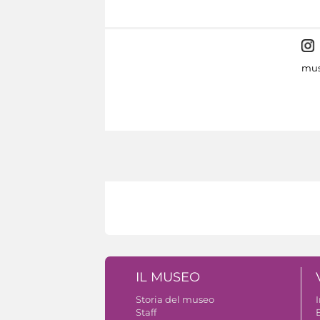
mus
IL MUSEO
Storia del museo
Staff
B