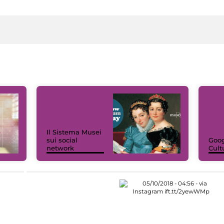
Il Sistema Musei
sui social
Goog
network
Cult