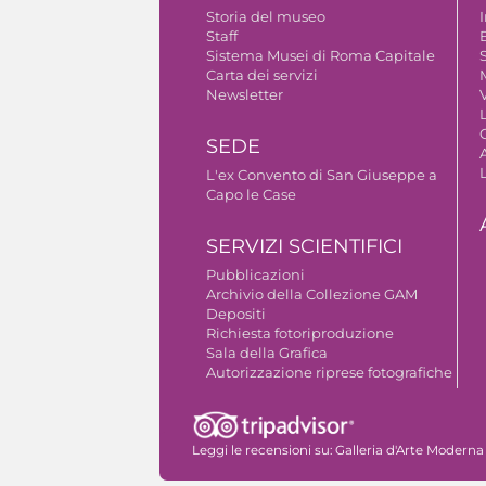
Storia del museo
Staff
B
Sistema Musei di Roma Capitale
S
Carta dei servizi
Newsletter
V
SEDE
A
L'ex Convento di San Giuseppe a
Capo le Case
SERVIZI SCIENTIFICI
Pubblicazioni
Archivio della Collezione GAM
Depositi
Richiesta fotoriproduzione
Sala della Grafica
Autorizzazione riprese fotografiche
Leggi le recensioni su:
Galleria d'Arte Moderna