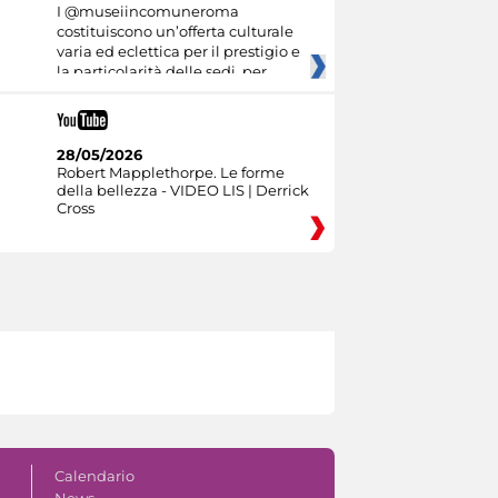
I @museiincomuneroma
costituiscono un’offerta culturale
varia ed eclettica per il prestigio e
la particolarità delle sedi, per
28/05/2026
Robert Mapplethorpe. Le forme
della bellezza - VIDEO LIS | Derrick
Cross
Calendario
News