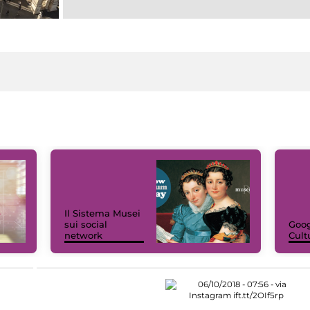
Il Sistema Musei
sui social
Goog
network
Cult