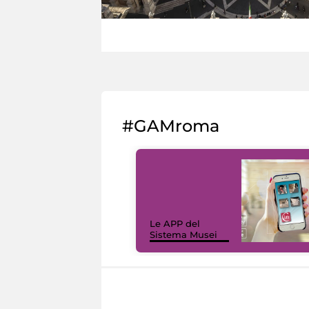
#GAMroma
Le APP del
Sistema Musei