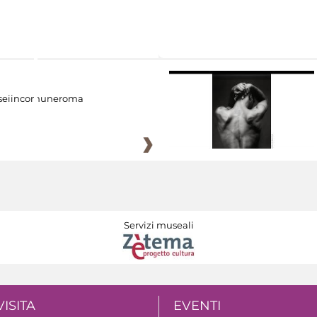
eiincomuneroma
Servizi museali
VISITA
EVENTI