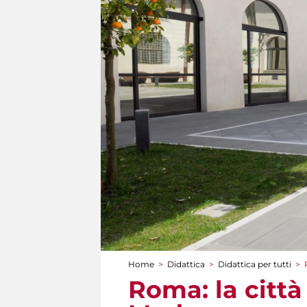
Home
>
Didattica
>
Didattica per tutti
>
Tu sei qui
Roma: la città