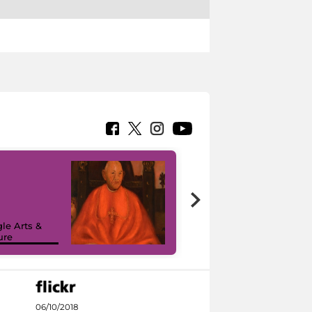
7 nuovi in-
painting tour
sulla piattaforma
le Arts &
Google Arts &
ure
Culture
06/10/2018