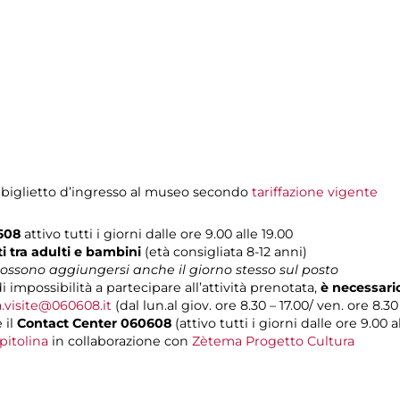
 biglietto d’ingresso al museo secondo
tariffazione vigente
0608
attivo tutti i giorni dalle ore 9.00 alle 19.00
 tra adulti e bambini
(età consigliata 8-12 anni)
 possono aggiungersi anche il giorno stesso sul posto
i impossibilità a partecipare all’attività prenotata,
è necessari
a.visite@060608.it
(dal lun.al giov. ore 8.30 – 17.00/ ven. ore 8.30 
 il
Contact Center 060608
(attivo tutti i giorni dalle ore 9.00 al
pitolina
in collaborazione con
Zètema Progetto Cultura