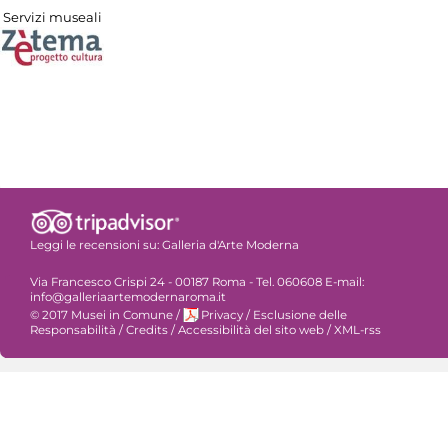
Servizi museali
Leggi le recensioni su:
Galleria d'Arte Moderna
Via Francesco Crispi 24 - 00187 Roma - Tel. 060608 E-mail:
info@galleriaartemodernaroma.it
© 2017 Musei in Comune
/
Privacy
/
Esclusione delle
Responsabilità
/
Credits
/
Accessibilità del sito web
/
XML-rss