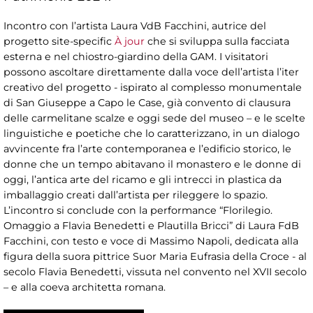
Incontro con l’artista Laura VdB Facchini, autrice del
progetto site-specific
À jour
che si sviluppa sulla facciata
esterna e nel chiostro-giardino della GAM. I visitatori
possono ascoltare direttamente dalla voce dell’artista l’iter
creativo del progetto - ispirato al complesso monumentale
di San Giuseppe a Capo le Case, già convento di clausura
delle carmelitane scalze e oggi sede del museo – e le scelte
linguistiche e poetiche che lo caratterizzano, in un dialogo
avvincente fra l’arte contemporanea e l’edificio storico, le
donne che un tempo abitavano il monastero e le donne di
oggi, l’antica arte del ricamo e gli intrecci in plastica da
imballaggio creati dall’artista per rileggere lo spazio.
L’incontro si conclude con la performance “Florilegio.
Omaggio a Flavia Benedetti e Plautilla Bricci” di Laura FdB
Facchini, con testo e voce di Massimo Napoli, dedicata alla
figura della suora pittrice Suor Maria Eufrasia della Croce - al
secolo Flavia Benedetti, vissuta nel convento nel XVII secolo
– e alla coeva architetta romana.