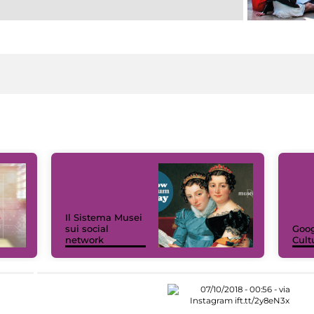
Il Sistema Musei
sui social
Goog
network
Cult