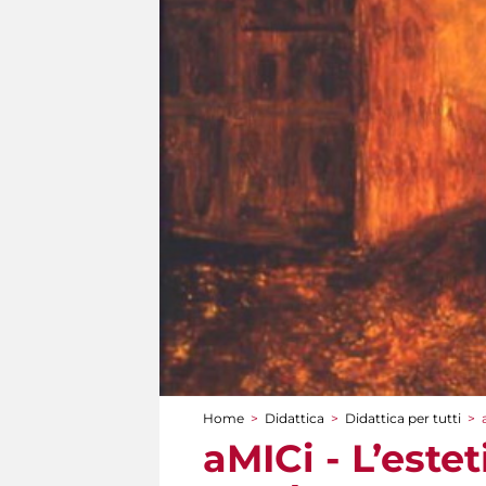
Home
>
Didattica
>
Didattica per tutti
>
Tu sei qui
aMICi - L’este