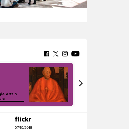
7 nuovi in-
painting tour
sulla piattaforma
le Arts &
Google Arts &
ure
Culture
07/10/2018