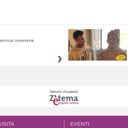
eiincomuneroma
Servizi museali
VISITA
EVENTI