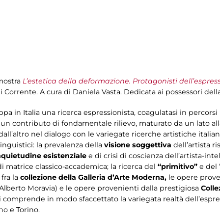
 mostra
L’estetica della deformazione. Protagonisti dell’espres
i Corrente. A cura di Daniela Vasta. Dedicata ai possessori dell
uppa in Italia una ricerca espressionista, coagulatasi in percor
 un contributo di fondamentale rilievo, maturato da un lato al
all’altro nel dialogo con le variegate ricerche artistiche italia
linguistici: la prevalenza della
visione soggettiva
dell’artista r
nquietudine esistenziale
e di crisi di coscienza dell’artista-int
di matrice classico-accademica; la ricerca del
“primitivo”
e del 
 fra la
collezione della Galleria d’Arte Moderna,
le opere prove
 Alberto Moravia) e le opere provenienti dalla prestigiosa
Colle
si comprende in modo sfaccettato la variegata realtà dell’espre
no e Torino.