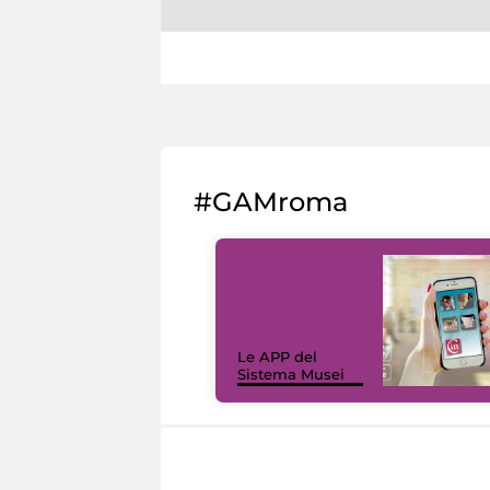
#GAMroma
Le APP del
Sistema Musei