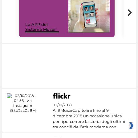
Il 
Le APP del
Mus
Sistema Musei
net
02/10/2018
Ai #MuseiCapitolini fino al 9
dicembre 2018 un’occasione unica
per ripercorrere la storia degli ultimi
tre concili dell’età moderna con