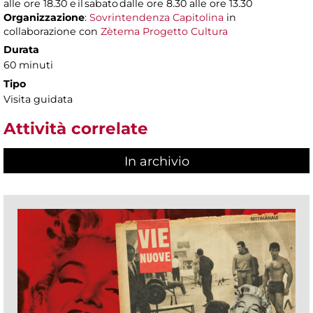
alle ore 18.30 e il sabato dalle ore 8.30 alle ore 13.30
Organizzazione
:
Sovrintendenza Capitolina
in
collaborazione con
Zètema Progetto Cultura
Durata
60 minuti
Tipo
Visita guidata
Attività correlate
In archivio