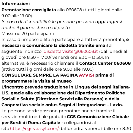
Informazioni
Prenotazione consigliata
allo 060608 (tutti i giorni dalle
9.00 alle 19.00).
In caso di disponibilità le persone possono aggiungersi
anche il giorno stesso sul posto
Massimo
20 partecipanti
In caso di impossibilità a partecipare all’attività prenotata,
è
necessario comunicare la disdetta tramite email
al
seguente indirizzo:
disdetta.visite@060608.it
(dal lunedì al
giovedì ore 8.30 – 17.00/ venerdì ore 8.30 – 13.30). In
alternativa, è necessario chiamare il
Contact Center 060608
(attivo tutti i giorni dalle ore 9.00 alle 19.00)
CONSULTARE SEMPRE LA PAGINA
AVVISI
prima di
programmare la visita al museo
L'incontro prevede traduzione in Lingua dei segni italiana-
LIS, grazie alla collaborazione del Dipartimento Politiche
Sociali e Salute (Direzione Servizi alla Persona) e della
Cooperativa sociale onlus Segni di Integrazione – Lazio.
Le persone sorde possono prenotare anche tramite il
servizio multimediale gratuito
CGS Comunicazione Globale
per Sordi di Roma Capitale -
collegandosi al
sito
https://cgs.veasyt.com/
dal lunedì al venerdì dalle ore 8.30