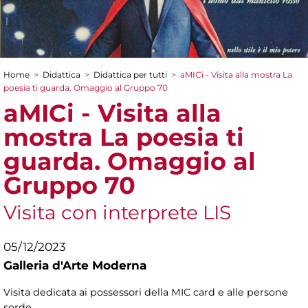
Home
>
Didattica
>
Didattica per tutti
>
aMICi - Visita alla mostra La
Tu sei qui
poesia ti guarda. Omaggio al Gruppo 70
aMICi - Visita alla
mostra La poesia ti
guarda. Omaggio al
Gruppo 70
Visita con interprete LIS
05/12/2023
Galleria d'Arte Moderna
Visita dedicata ai possessori della MIC card e alle persone
sorde.