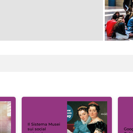
Il Sistema Musei
sui social
Goog