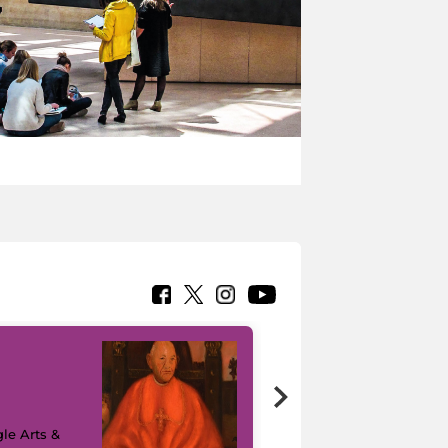
7 nuovi in-
painting tour
sulla piattaforma
le Arts &
Google Arts &