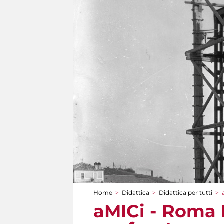
Home
>
Didattica
>
Didattica per tutti
>
Tu sei qui
aMICi - Roma 