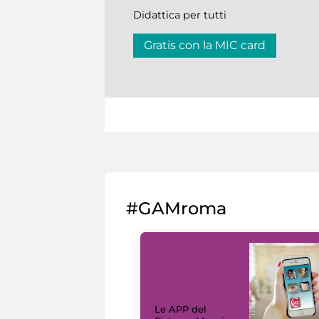
Didattica per tutti
Gratis con la MIC card
#GAMroma
Le APP del