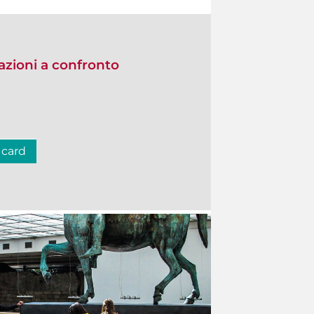
zioni a confronto
 card