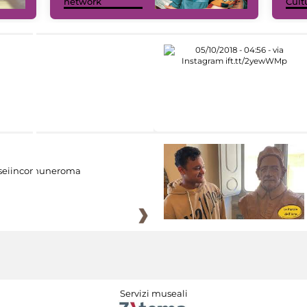
network
Cult
eiincomuneroma
Servizi museali