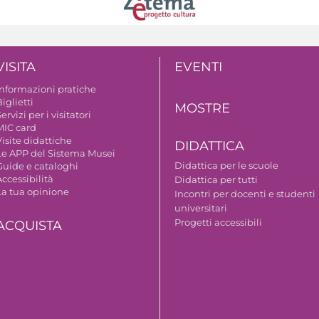
VISITA
EVENTI
Informazioni pratiche
iglietti
MOSTRE
ervizi per i visitatori
MIC card
isite didattiche
DIDATTICA
Le APP del Sistema Musei
Didattica per le scuole
Guide e cataloghi
ccessibilità
Didattica per tutti
La tua opinione
Incontri per docenti e studenti
universitari
Progetti accessibili
ACQUISTA