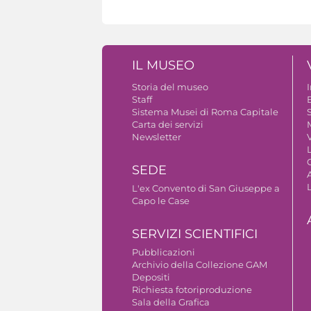
IL MUSEO
Storia del museo
Staff
B
Sistema Musei di Roma Capitale
S
Carta dei servizi
Newsletter
V
SEDE
A
L'ex Convento di San Giuseppe a
Capo le Case
SERVIZI SCIENTIFICI
Pubblicazioni
Archivio della Collezione GAM
Depositi
Richiesta fotoriproduzione
Sala della Grafica