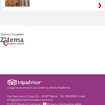
Servizi museali
Leggi le recensioni su:
Galleria d'Arte Moderna
Via Francesco Crispi 24 - 00187 Roma - Tel. 060608 E-mail:
info@galleriaartemodernaroma.it
© 2017 Musei in Comune
/
Privacy
/
Esclusione delle