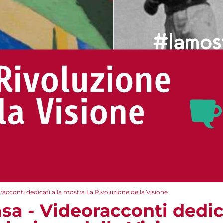
acconti dedicati alla mostra La Rivoluzione della Visione
a - Videoracconti dedica