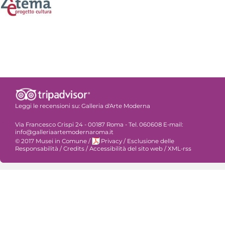
Leggi le recensioni su:
Galleria d'Arte Moderna
Via Francesco Crispi 24 - 00187 Roma - Tel. 060608 E-mail:
info@galleriaartemodernaroma.it
© 2017 Musei in Comune
/
Privacy
/
Esclusione delle
Responsabilità
/
Credits
/
Accessibilità del sito web
/
XML-rss