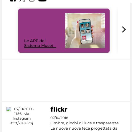
Il 
Le APP del
Mus
Sistema Musei
net
07/10/2018
Ombre, giochi di luce e trasparenze.
La nuova nuova teca progettata da