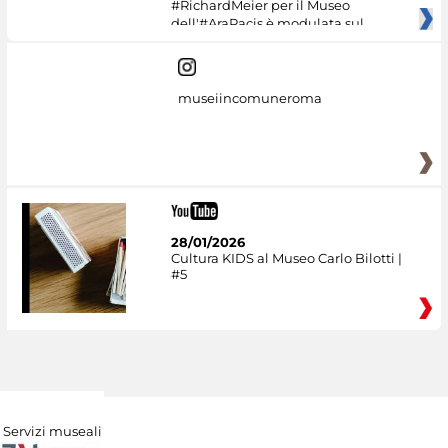
#RichardMeier per il Museo
dell'#AraPacis è modulata sul
museiincomuneroma
28/01/2026
Cultura KIDS al Museo Carlo Bilotti |
#5
Servizi museali