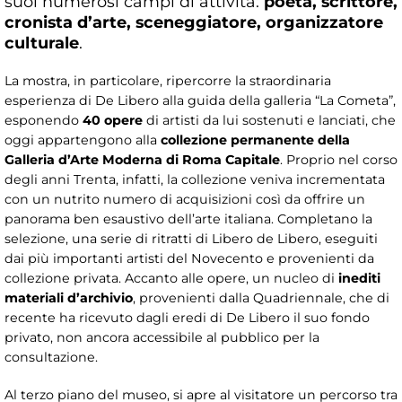
suoi numerosi campi di attività:
poeta, scrittore,
cronista d’arte, sceneggiatore, organizzatore
culturale
.
La mostra, in particolare, ripercorre la straordinaria
esperienza di De Libero alla guida della galleria “La Cometa”,
esponendo
40 opere
di artisti da lui sostenuti e lanciati, che
oggi appartengono alla
collezione permanente della
Galleria d’Arte Moderna di Roma Capitale
. Proprio nel corso
degli anni Trenta, infatti, la collezione veniva incrementata
con un nutrito numero di acquisizioni così da offrire un
panorama ben esaustivo dell’arte italiana. Completano la
selezione, una serie di ritratti di Libero de Libero, eseguiti
dai più importanti artisti del Novecento e provenienti da
collezione privata. Accanto alle opere, un nucleo di
inediti
materiali d’archivio
, provenienti dalla Quadriennale, che di
recente ha ricevuto dagli eredi di De Libero il suo fondo
privato, non ancora accessibile al pubblico per la
consultazione.
Al terzo piano del museo, si apre al visitatore un percorso tra