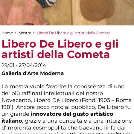
Home
>
Mostre
>
Libero De Libero e gli artisti della Cometa
Tu sei qui
Libero De Libero e gli
artisti della Cometa
29/01 - 27/04/2014
Galleria d'Arte Moderna
La mostra vuole favorire la conoscenza di uno
dei più raffinati intellettuali del nostro
Novecento, Libero De Libero (Fondi 1903 – Roma
1981). Ancora poco noto al pubblico, De Libero fu
un grande
innovatore del gusto artistico
italiano
, grazie a una curiosità e a una intuizione
d’impronta cosmopolita che traevano linfa dai