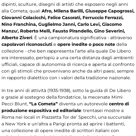
dipinti, sculture, disegni di artisti che esposero negli anni
alla Cometa, quali
Afro, Milena Barilli, Giuseppe Capogrossi,
Giovanni Colacicchi, Felice Casorati, Ferruccio Ferrazzi,
Nino Franchina, Guglielmo Janni, Carlo Levi, Giacomo
Manzu', Roberto Melli, Fausto Pirandello, Gino Severini,
Alberto Ziveri
. È una campionatura significativa - attraverso
capolavori riconosciuti
e
opere inedite o poco note
della
collezione - che ben rappresenta l’arte alla quale De Libero
era interessato, perlopiù a una certa distanza dagli ambienti
ufficiali, capace di autonomia di ricerca e aperta al confronto
con gli stimoli che provenivano anche da altri paesi, sempre
in rapporto dialettico con i valori della tradizione nazionale.
In tre anni di attività (1935-1938), sotto la guida di De Libero
e grazie al sostegno della fondatrice, la mecenate Mimì
Pecci Blunt,
“La Cometa”
diventa un autorevole
centro di
produzione espositiva ed editoriale
: trentasei mostre a
Roma nei locali in Piazzetta Tor de’ Specchi, una succursale
a New York e un’altra a Parigi pronta ad aprire i battenti,
una collezione di opere inedite di scrittori italiani con