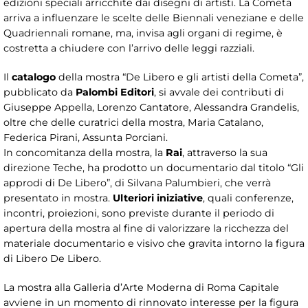
edizioni speciali arricchite dai disegni di artisti. La Cometa
arriva a influenzare le scelte delle Biennali veneziane e delle
Quadriennali romane, ma, invisa agli organi di regime, è
costretta a chiudere con l’arrivo delle leggi razziali.
Il
catalogo
della mostra “De Libero e gli artisti della Cometa”,
pubblicato da
Palombi Editori
, si avvale dei contributi di
Giuseppe Appella, Lorenzo Cantatore, Alessandra Grandelis,
oltre che delle curatrici della mostra, Maria Catalano,
Federica Pirani, Assunta Porciani.
In concomitanza della mostra, la
Rai
, attraverso la sua
direzione Teche, ha prodotto un documentario dal titolo “Gli
approdi di De Libero”, di Silvana Palumbieri, che verrà
presentato in mostra.
Ulteriori iniziative
, quali conferenze,
incontri, proiezioni, sono previste durante il periodo di
apertura della mostra al fine di valorizzare la ricchezza del
materiale documentario e visivo che gravita intorno la figura
di Libero De Libero.
La mostra alla Galleria d’Arte Moderna di Roma Capitale
avviene in un momento di rinnovato interesse per la figura